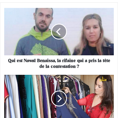
Q
u
i
e
s
t
N
a
w
Qui est Nawal Benaissa, la rifaine qui a pris la tête
a
de la contestation ?
l
B
e
C
n
o
a
m
i
m
s
e
s
n
a
t
,
s