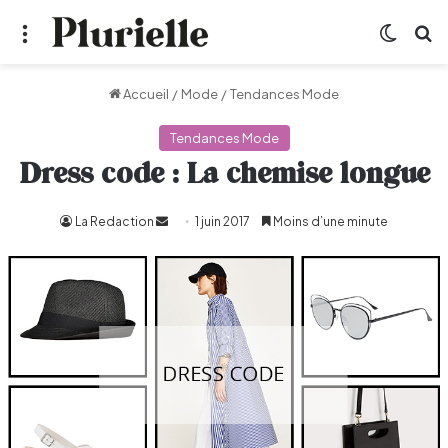
Menu
Switch
R
Accueil
/
Mode
/
Tendances Mode
Tendances Mode
Dress code : La chemise longue
La Redaction
Envoyer
1 juin 2017
Moins d’une minute
un
courriel