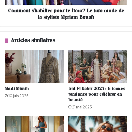
l
'
a
Comment s'habiller pour le ftour? Le tuto mode de
h
r
la styliste Myriam Bouafi
a
i
b
f
i
a
l
Articles similaires
i
l
n
e
e
r
q
p
u
o
i
u
a
r
p
l
Madi Mirath
Aid El Kebir 2025 : 6 tenues
r
e
tendance pour célébrer en
10 juin 2025
i
f
beauté
s
t
21 mai 2025
l
o
a
u
t
r
ê
?