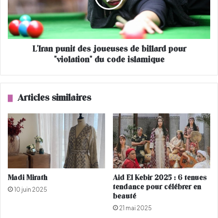
a
n
i
p
l
u
f
n
a
L'Iran punit des joueuses de billard pour
i
i
"violation" du code islamique
t
t
d
l
e
e
s
Articles similaires
b
j
u
o
z
u
z
e
s
u
u
s
r
e
l
s
Madi Mirath
Aid El Kebir 2025 : 6 tenues
a
d
tendance pour célébrer en
10 juin 2025
t
e
beauté
o
b
21 mai 2025
i
i