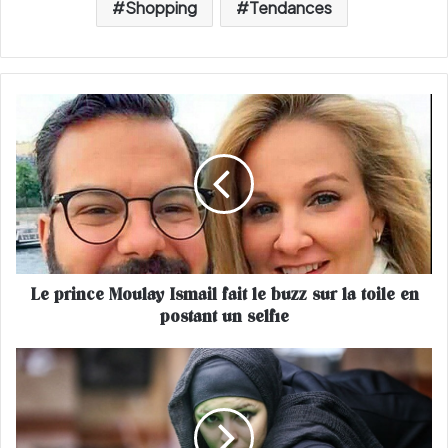
Shopping
Tendances
L
e
p
r
i
n
c
e
M
Le prince Moulay Ismail fait le buzz sur la toile en
o
postant un selfie
u
l
a
L
y
'
I
I
s
r
m
a