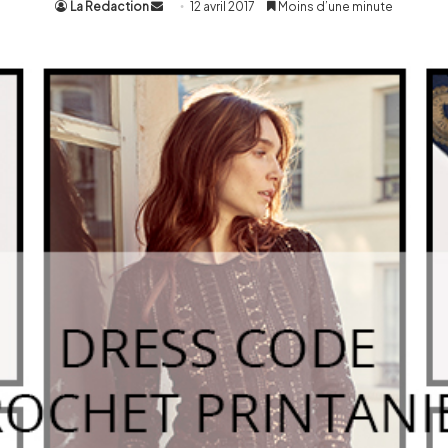
La Redaction
Envoyer
12 avril 2017
Moins d’une minute
un
courriel