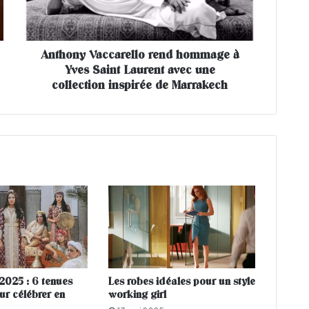
y
V
a
Anthony Vaccarello rend hommage à
c
Yves Saint Laurent avec une
c
a
collection inspirée de Marrakech
r
e
l
l
o
r
e
n
d
h
o
m
m
 2025 : 6 tenues
Les robes idéales pour un style
a
ur célébrer en
working girl
g