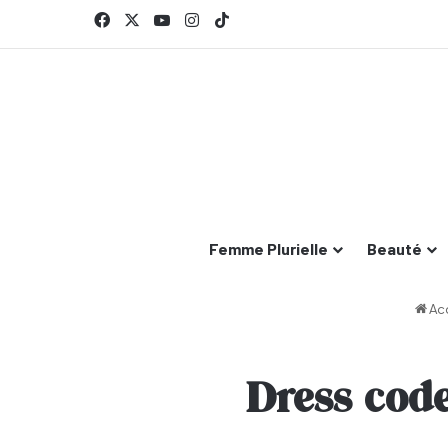
Facebook
X
YouTube
Instagram
TikTok
Femme Plurielle
Beauté
Acc
Dress code