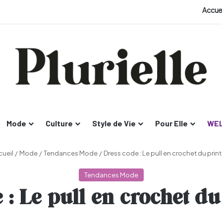
Accue
Mode
Culture
Style de Vie
Pour Elle
WEL
ueil
/
Mode
/
Tendances Mode
/
Dress code : Le pull en crochet du pri
Tendances Mode
 : Le pull en crochet d