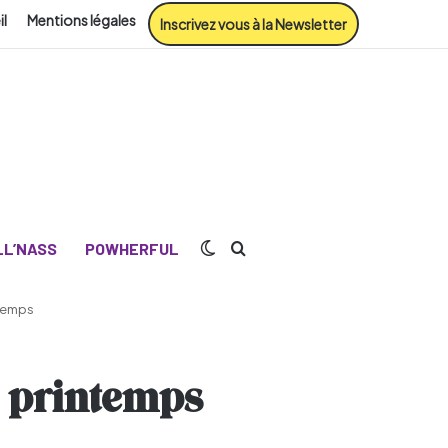
il
Mentions légales
Inscrivez vous à la Newsletter
Switch skin
Rechercher
L’NASS
POWHERFUL
ntemps
u printemps