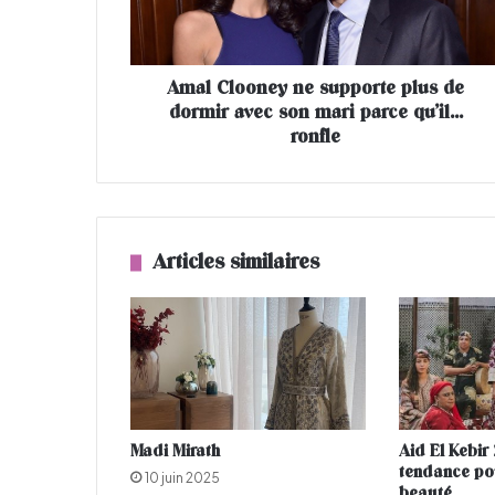
o
o
n
Amal Clooney ne supporte plus de
e
dormir avec son mari parce qu’il…
y
n
ronfle
e
s
u
p
p
Articles similaires
o
r
t
e
p
l
u
s
Madi Mirath
Aid El Kebir
d
tendance po
10 juin 2025
e
beauté