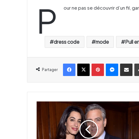
P
our ne pas se découvrir d’un fil, gar
dress code
mode
Pull e
Facebook
X
Pinterest
Messenger
Partager par email
Partager
A
m
a
l
C
l