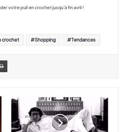
der votre pull en crochet jusqu’à fin avril !
n crochet
Shopping
Tendances
Imprimer
A
n
t
h
o
n