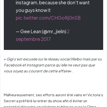
instagram, because she don’t want
you guys know it
pic.twitter.com/CHGoRj0nSB
— Gee Lean (@mr_jielin)
2
septembre 2017
«
Gigi s’est excusée sur le réseau social Weibo mais par su
Facebook et Instagram parce qu’elle ne veut pas que
vous soyez au courant de cette affaire
« .
Malheureusement, ses efforts auront été vains et Victoria’s
Secret a préféré la retirer du show afin d’éviter un
potentiel désastre en relations publiques avec la Chine,