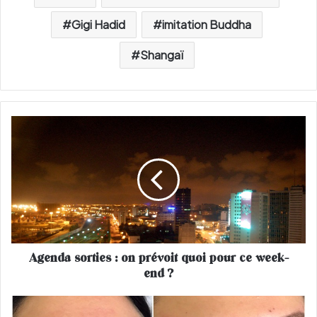
Gigi Hadid
imitation Buddha
Shangaï
A
g
e
n
d
a
s
o
r
Agenda sorties : on prévoit quoi pour ce week-
t
end ?
i
e
s
T