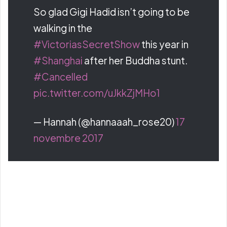
So glad Gigi Hadid isn’t going to be
walking in the
#VictoriasSecretShow
this year in
#Shanghai
after her Buddha stunt.
#Cancelled
pic.twitter.com/uJkkZjMHo1
— Hannah (@hannaaah_rose20)
17
novembre 2017