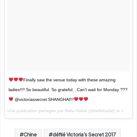
Finally saw the venue today with these amazing
ladies!!!! So beautiful. So grateful…Can’t wait for Monday ???
@victoriassecret SHANGHAI!!!
Une publication partagée par Bella Hadid (@bellahadid) le
17 Nov. 2017 à 23h45 PST
Chine
défilé Victoria's Secret 2017