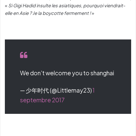
«
Si Gigi Hadid insulte les asiatiques, pourquoi viendrait-
elle en Asie ? Je la boycotte fermement !
»
We don’t welcome you to shanghai
— 少年时代 (@Littlemay23)
1
septembre 2017