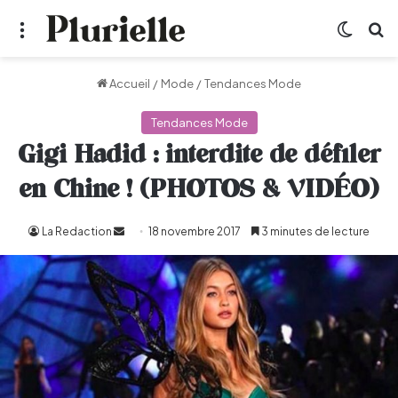
Menu
Switch
R
Accueil
/
Mode
/
Tendances Mode
Tendances Mode
Gigi Hadid : interdite de défiler
en Chine ! (PHOTOS & VIDÉO)
La Redaction
Envoyer
18 novembre 2017
3 minutes de lecture
un
courriel