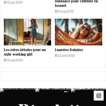
tendance pour célébrer en
10 juin 2025
e
r
beauté
e
o
21 mai 2025
k
u
-
s
e
s
n
e
d
u
r
?
t
a
Les robes idéales pour un
Lunettes Solaires
t
style working girl
22 avril 2025
o
13 mai 2025
u
é
e
s
c
a
c
h
e