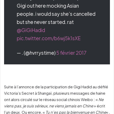
Gigi out here mocking Asian
people. i would say she’s cancelled
but she never started. rat
@GiGiHadid
pic.twitter.com/b6wj5k1sXE
— . (@hvrrystime)
5 février 2017
Suite à l’annonce de la participation de Gigi Hadid au défilé
Victoria’s Secret à Shangaï, plusieurs messages de haine
ont alors circulé sur le réseau social chinois Weibo : «
Ne
viens pas, je suis sérieux, ne viens jamais en Chine
» écrit
l’un deux. Ou encore, «
Tu n’es pas la bienvenue en Chine
« ,