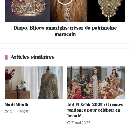
n
.
i
B
f
i
e
j
r
Diapo. Bijoux amazighs: trésor du patrimoine
o
A
marocain
u
n
x
i
a
s
m
Articles similaires
t
a
o
z
n
i
e
g
t
h
B
s
r
:
a
t
Madi Mirath
Aid El Kebir 2025 : 6 tenues
d
r
tendance pour célébrer en
10 juin 2025
P
é
beauté
i
s
21 mai 2025
t
o