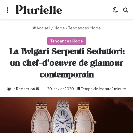
Menu
Switch
R
Accueil
/
Mode
/
Tendances Mode
Tendances Mode
La Bvlgari Serpenti Seduttori:
un chef-d’oeuvre de glamour
contemporain
La Redaction
Envoyer
20 janvier 2020
Temps de lecture 1 minute
un
courriel