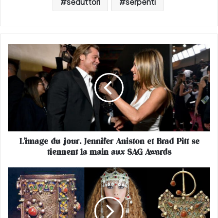
seduttori
serpenti
L
'
i
m
a
g
e
d
u
L'image du jour. Jennifer Aniston et Brad Pitt se
j
tiennent la main aux SAG Awards
o
u
r
D
.
i
J
a
e
p
n
o