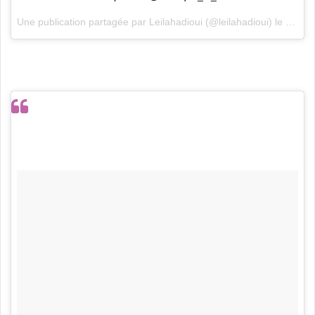
Une publication partagée par
Leilahadioui
(@leilahadioui) le
27 Jui