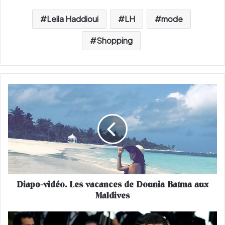
Leila Haddioui
LH
mode
Shopping
D
i
a
p
o
-
v
i
d
Diapo-vidéo. Les vacances de Dounia Batma aux
é
Maldives
o
.
L
L