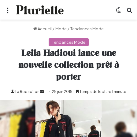
Menu
Switch
R
Accueil
/
Mode
/
Tendances Mode
Tendances Mode
Leila Hadioui lance une
nouvelle collection prêt à
porter
La Redaction
Envoyer
28 juin 2018
Temps de lecture 1 minute
un
courriel