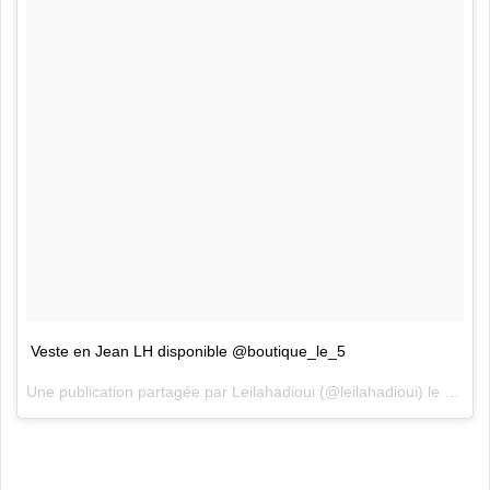
Veste en Jean LH disponible @boutique_le_5
Une publication partagée par
Leilahadioui
(@leilahadioui) le
28 Jui