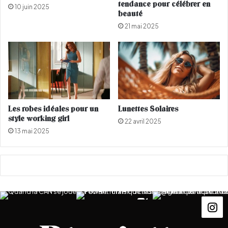
tendance pour célébrer en
10 juin 2025
a
t
beauté
a
è
21 mai 2025
u
g
x
r
M
e
a
l
l
a
d
p
i
r
v
e
Les robes idéales pour un
Lunettes Solaires
e
s
style working girl
22 avril 2025
s
t
13 mai 2025
i
g
i
e
u
s
e
A
c