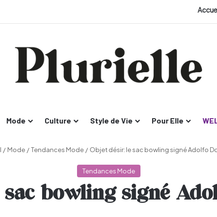
Accue
Mode
Culture
Style de Vie
Pour Elle
WEL
l
/
Mode
/
Tendances Mode
/
Objet désir: le sac bowling signé Adolfo 
Tendances Mode
le sac bowling signé Ad