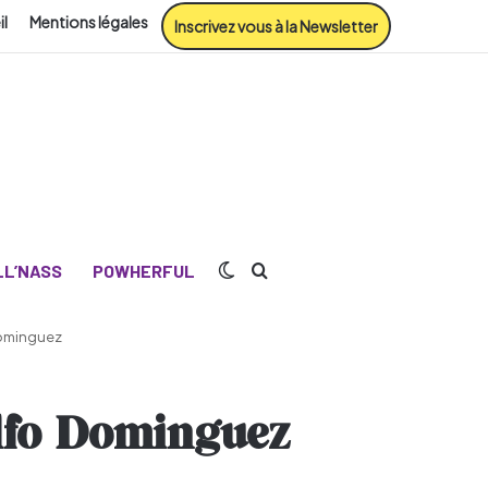
il
Mentions légales
Inscrivez vous à la Newsletter
Switch skin
Rechercher
L’NASS
POWHERFUL
Dominguez
olfo Dominguez