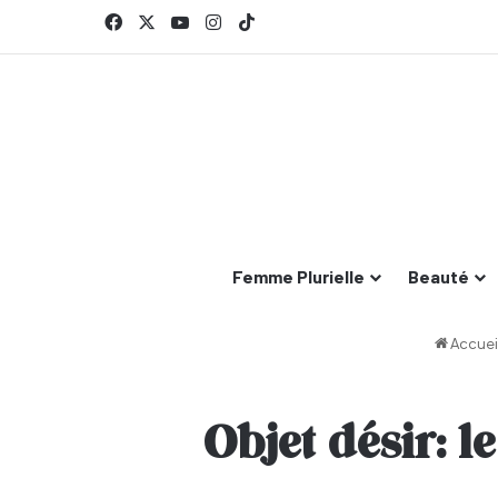
Facebook
X
YouTube
Instagram
TikTok
Femme Plurielle
Beauté
Accuei
Objet désir: 