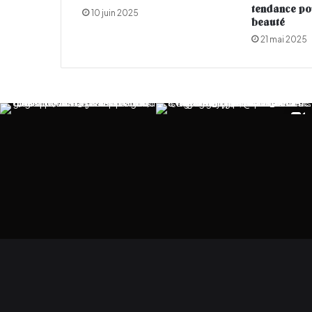
a
tendance po
10 juin 2025
l
beauté
c
21 mai 2025
h
i
c