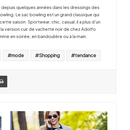
é depuis quelques années dans les dressings des
bowling. Le sac bowling est un grand classique qui
te saison. Sportwear, chic, casual, il a plus d’un
la version cuir de vachette noir de chez Adolfo
me en soirée, en bandoulière ou à la main.
mode
Shopping
tendance
Imprimer
I
t
l