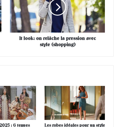
o
o
k
:
o
n
It look: on relâche la pression avec
r
style (shopping)
e
l
â
c
h
e
l
a
p
r
e
s
s
i
 2025 : 6 tenues
Les robes idéales pour un style