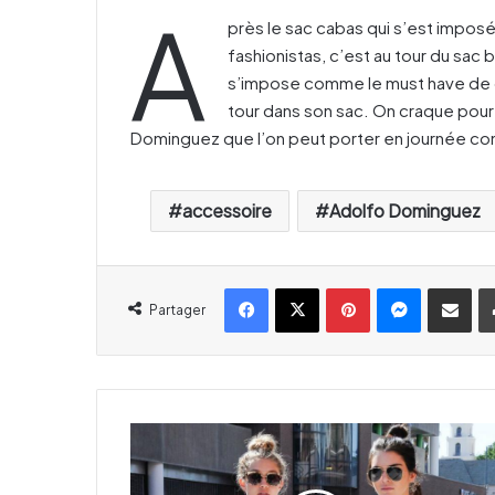
A
près le sac cabas qui s’est impos
fashionistas, c’est au tour du sac 
s’impose comme le must have de cet
tour dans son sac. On craque pour 
Dominguez que l’on peut porter en journée com
accessoire
Adolfo Dominguez
Facebook
X
Pinterest
Messenger
Partager par email
Partager
L
e
l