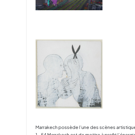
Marrakech possède l’une des scènes artistiques
1- 54 Marrakech est de mettre à profit l’énergie 