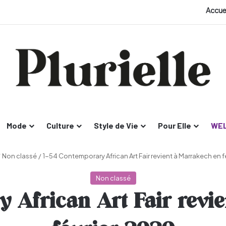
Accue
Mode
Culture
Style de Vie
Pour Elle
WEL
/
Non classé
/
1-54 Contemporary African Art Fair revient à Marrakech en 
Non classé
 African Art Fair revi