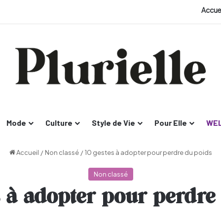
Accue
Mode
Culture
Style de Vie
Pour Elle
WEL
Accueil
/
Non classé
/
10 gestes à adopter pour perdre du poids
Non classé
s à adopter pour perdre