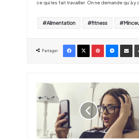
ce qui les fait travailler. On ne demande qu’à y
Alimentation
fitness
Minceu
Facebook
X
Pinterest
Messenger
Partager par email
Partager
M
a
s
e
m
a
i
n
e