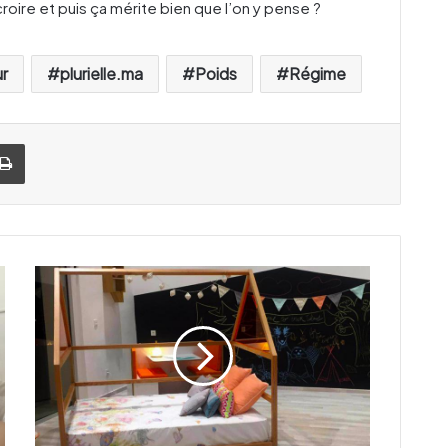
 croire et puis ça mérite bien que l’on y pense ?
r
plurielle.ma
Poids
Régime
Imprimer
U
n
k
i
d
s
s
t
o