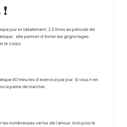
 !
aque jour et idéalement, 2,5 litres en période de
néﬁque : elle permet d’éviter les grignotages
er le corps.
uelque 40 minutes d’exercice par jour. Si vous n’en
ins la peine de marcher.
sur les nombreuses vertus de l’amour: bon pour le