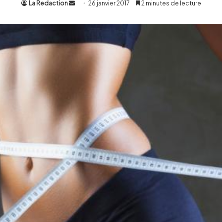
La Redaction
Envoyer
26 janvier 2017
2 minutes de lecture
un
courriel