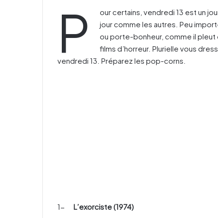
P
our certains, vendredi 13 est un jou
jour comme les autres. Peu import
ou porte-bonheur, comme il pleut d
films d’horreur. Plurielle vous dres
vendredi 13. Préparez les pop-corns.
1-
L’exorciste (1974)