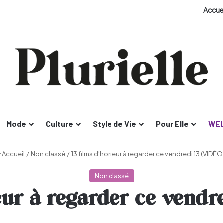
Accue
Mode
Culture
Style de Vie
Pour Elle
WEL
Accueil
/
Non classé
/
13 films d’horreur à regarder ce vendredi 13 (VIDÉO
Non classé
eur à regarder ce vend