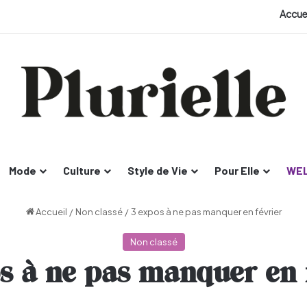
Accue
Mode
Culture
Style de Vie
Pour Elle
WEL
Accueil
/
Non classé
/
3 expos à ne pas manquer en février
Non classé
s à ne pas manquer en 