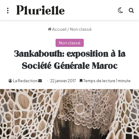
Menu
Switch
R
Accueil
/
Non classé
Non classé
3ankabouth: exposition à la
Société Générale Maroc
La Redaction
Envoyer
22 janvier 2017
Temps de lecture 1 minute
un
courriel