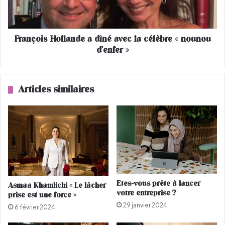
a
i
"
s
à
H
l
François Hollande a dîné avec la célèbre « nounou
o
a
d’enfer »
l
f
l
r
a
a
n
Articles similaires
n
d
ç
e
a
a
i
d
s
î
e
n
d
é
o
a
n
v
Etes-vous prête à lancer
Asmaa Khamlichi « Le lâcher
n
e
votre entreprise ?
prise est une force »
e
c
29 janvier 2024
l
l
6 février 2024
a
a