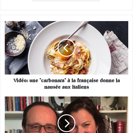
V
i
d
é
o
:
u
n
e
Vidéo: une "carbonara" à la française donne la
"
nausée aux Italiens
c
a
r
F
b
r
o
a
n
n
a
ç
r
o