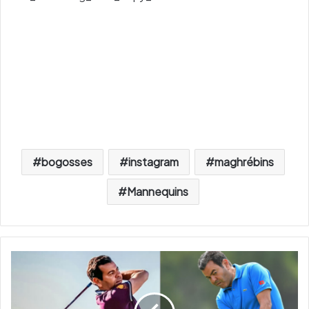
bogosses
instagram
maghrébins
Mannequins
D
i
a
p