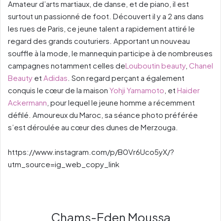
Amateur d’arts martiaux, de danse, et de piano, il est
surtout un passionné de foot. Découvert il y a 2 ans dans
les rues de Paris, ce jeune talent a rapidement attiré le
regard des grands couturiers. Apportant un nouveau
souffle à la mode, le mannequin participe à de nombreuses
campagnes notamment celles de
Louboutin beauty
,
Chanel
Beauty
et
Adidas
. Son regard perçant a également
conquis le cœur de la maison
Yohji Yamamoto
, et
Haider
Ackermann
, pour lequel le jeune homme a récemment
défilé. Amoureux du Maroc, sa séance photo préférée
s’est déroulée au cœur des dunes de Merzouga.
https://www.instagram.com/p/B0Vr6Uco5yX/?
utm_source=ig_web_copy_link
Chams-Eden Moussa