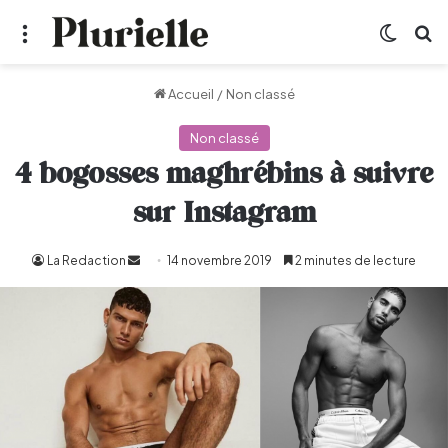
Menu
Switch
R
Accueil
/
Non classé
Non classé
4 bogosses maghrébins à suivre
sur Instagram
La Redaction
Envoyer
14 novembre 2019
2 minutes de lecture
un
courriel