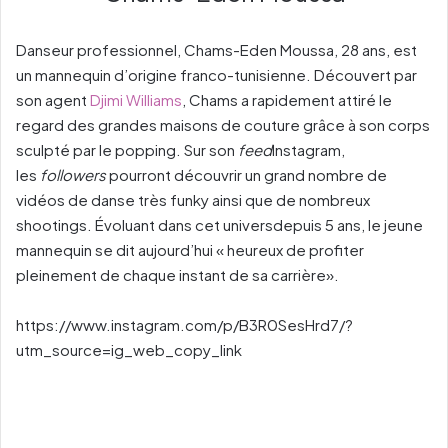
Danseur professionnel, Chams-Eden Moussa, 28 ans, est
un mannequin d’origine franco-tunisienne. Découvert par
son agent
Djimi Williams
, Chams a rapidement attiré le
regard des grandes maisons de couture grâce à son corps
sculpté par le popping. Sur son
feed
Instagram,
les
followers
pourront découvrir un grand nombre de
vidéos de danse très funky ainsi que de nombreux
shootings. Évoluant dans cet universdepuis 5 ans, le jeune
mannequin se dit aujourd’hui « heureux de profiter
pleinement de chaque instant de sa carrière».
https://www.instagram.com/p/B3R0SesHrd7/?
utm_source=ig_web_copy_link