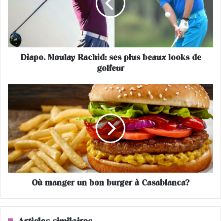
o
.
M
o
u
Diapo. Moulay Rachid: ses plus beaux looks de
l
golfeur
a
y
R
O
a
ù
c
m
h
a
i
n
d
g
:
e
s
r
e
u
s
Où manger un bon burger à Casablanca?
n
p
b
l
o
u
n