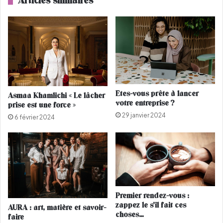
Articles similaires
s
b
b
u
e
r
a
g
u
e
x
r
l
à
o
C
o
a
Etes-vous prête à lancer
Asmaa Khamlichi « Le lâcher
k
s
votre entreprise ?
prise est une force »
s
a
29 janvier 2024
d
b
6 février 2024
e
l
g
a
o
n
l
c
f
a
e
?
u
Premier rendez-vous :
r
zappez le s’il fait ces
AURA : art, matière et savoir-
choses…
faire