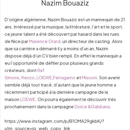
Nazim Bouaziz
D’origine algérienne, Nazim Bouaziz est un mannequin de 21
ans. Intéressé par la musique, la littérature, l’art et le sport,
ce jeune talent a été découvert par hasard dans les rues
de Nice par
Maxence Orard
, un directeur de casting. Alors
que sa carrière a démarré il y a moins d’un an, Nazim
dispose déjà d’un CV bien rempli. En effet le mannequin a
eu l’opportunité de défiler pour plusieurs grands
créateurs, dont
Raf
Simons
,
Kenzo
,
LOEWE
,
Ferragamo
et
Missoni
. Son avenir
semble déjà tout tracé, d’autant que le jeune homme a
récemment participé à la dernière campagne de la
maison
LOEWE
. On pourra également le découvrir très
prochainement dans la campagne
Dolce &Gabbana
.
https://www.instagram.com/p/B1OMA29gkbK/?
utm_source=ig_web_copy_link