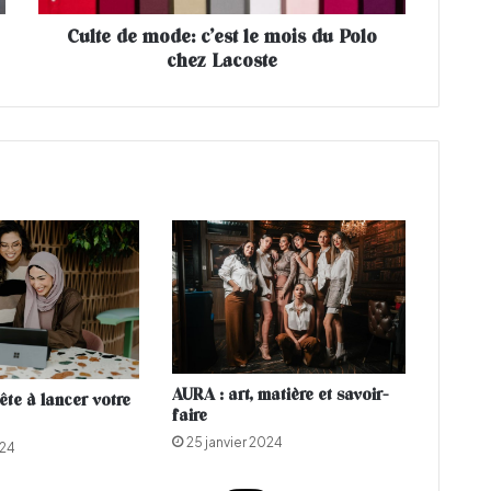
o
Culte de mode: c’est le mois du Polo
d
chez Lacoste
e
:
c
’
e
s
t
l
e
m
o
i
s
d
u
AURA : art, matière et savoir-
ête à lancer votre
P
faire
o
25 janvier 2024
024
l
o