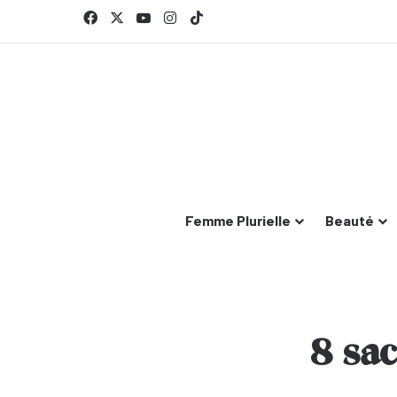
Facebook
X
YouTube
Instagram
TikTok
Femme Plurielle
Beauté
8 sac