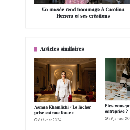
e
Un musée rend hommage à Carolina
n
Herrera et ses créations
d
h
o
m
m
a
Articles similaires
g
e
à
C
a
r
o
l
i
Etes-vous pr
Asmaa Khamlichi « Le lâcher
n
entreprise ?
prise est une force »
a
29 janvier 2
H
6 février 2024
e