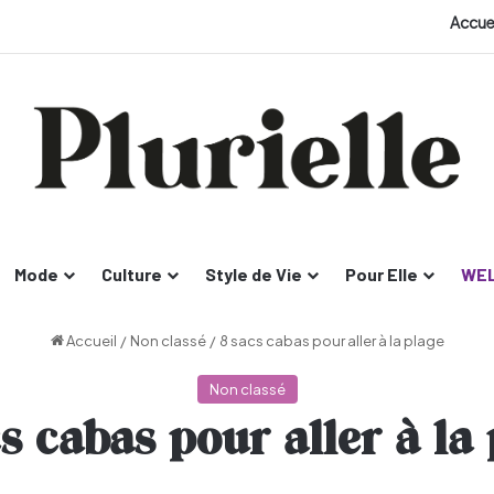
Accue
Mode
Culture
Style de Vie
Pour Elle
WEL
Accueil
/
Non classé
/
8 sacs cabas pour aller à la plage
Non classé
s cabas pour aller à la