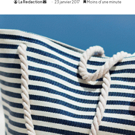
La Redaction
Envoyer
23 janvier 2017
Moins d’une minute
un
courriel