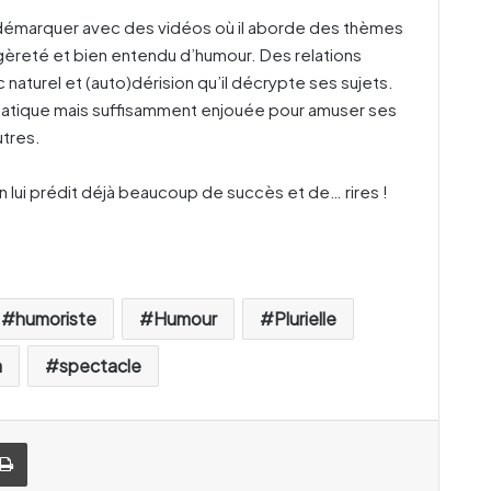
démarquer avec des vidéos où il aborde des thèmes
èreté et bien entendu d’humour. Des relations
 naturel et (auto)dérision qu’il décrypte ses sujets.
agmatique mais suffisamment enjouée pour amuser ses
utres.
on lui prédit déjà beaucoup de succès et de… rires !
humoriste
Humour
Plurielle
a
spectacle
Imprimer