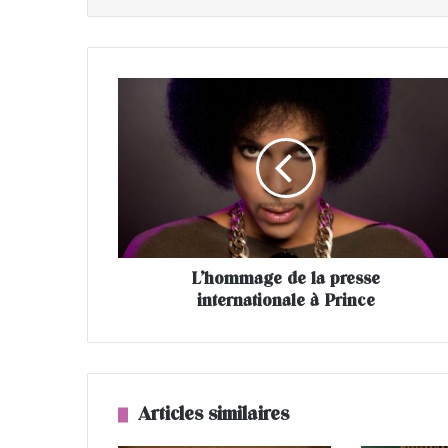
L
’
h
o
m
m
a
g
e
L’hommage de la presse
d
internationale à Prince
e
l
a
p
r
e
Articles similaires
s
s