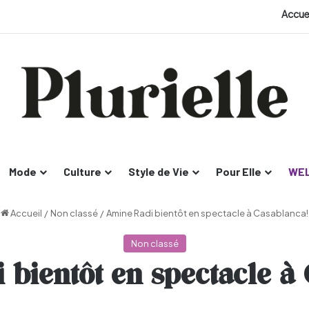
Accue
Mode
Culture
Style de Vie
Pour Elle
WEL
Accueil
/
Non classé
/
Amine Radi bientôt en spectacle à Casablanca!
Non classé
bientôt en spectacle à