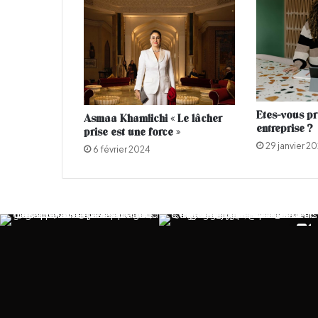
e
i
n
t
e
r
n
Etes-vous pr
Asmaa Khamlichi « Le lâcher
a
entreprise ?
prise est une force »
t
29 janvier 2
i
6 février 2024
o
n
a
l
e
à
P
r
i
n
c