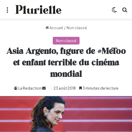
Menu
Switch
R
Accueil
/
Non classé
Non classé
Asia Argento, figure de #MeToo
et enfant terrible du cinéma
mondial
La Redaction
Envoyer
23 août 2018
3 minutes de lecture
un
courriel