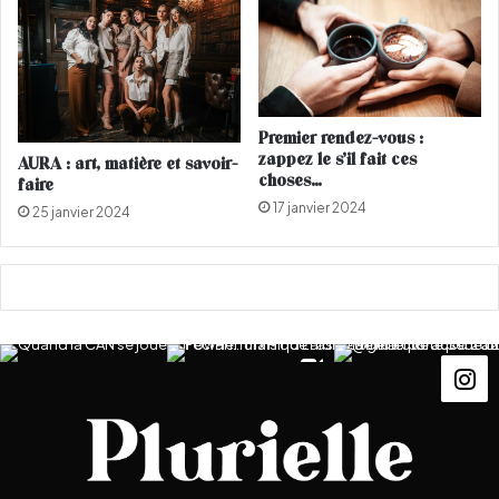
n
x
?
e
l
l
e
s
Premier rendez-vous :
zappez le s’il fait ces
AURA : art, matière et savoir-
choses…
faire
17 janvier 2024
25 janvier 2024