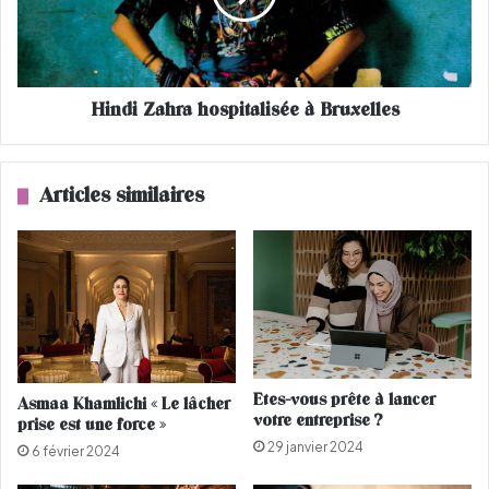
r
Z
i
a
s
h
t
r
Hindi Zahra hospitalisée à Bruxelles
e
a
s
h
d
o
e
s
Articles similaires
l
p
a
i
f
t
ê
a
t
l
e
i
d
s
u
é
m
e
Etes-vous prête à lancer
Asmaa Khamlichi « Le lâcher
o
à
votre entreprise ?
prise est une force »
u
B
29 janvier 2024
t
r
6 février 2024
o
u