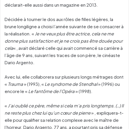
déclarait-elle aussi dans un magazine en 2013.
Décidée à tourner le dos aux rôles de filles légères, la
brune longiligne a choisi l’année suivante de se consacrer à
la réalisation. «
Je ne veux plus être actrice, cela ne me
donne plus satisfaction et je ne crois pas être douée pour
cela
« , avait déclaré celle qui avait commencé sa carrière à
l’âge de 9 ans, suivant les traces de son père, le cinéaste
Dario Argento.
Avec lui, elle collaborera sur plusieurs longs métrages dont
«
Trauma
» (1993), «
Le syndrome de Stendhal
» (1996) ou
encore le «
Le fantôme de l’Opéra
» (1998).
«
J’ai oublié ce père, même si cela m’a pris longtemps. (…) Il
ne reste plus chez lui qu’un cœur de pierre
» , expliquera-t-
elle pour qualifier sa relation complexe avec le maître de
l’horreur. Dario Argento, 77 ans, a pourtant pris sa défense