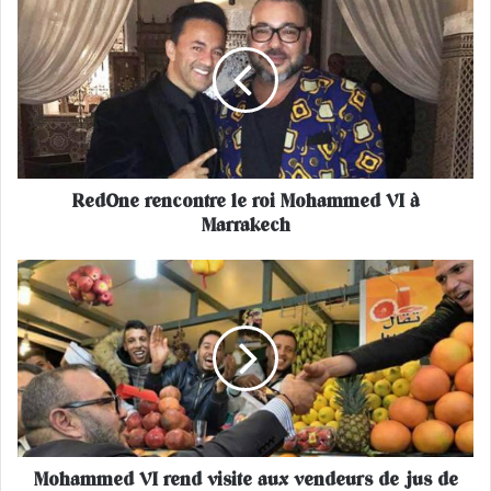
e
d
O
n
e
r
e
n
RedOne rencontre le roi Mohammed VI à
c
Marrakech
o
n
t
M
r
o
e
h
l
a
e
m
r
m
o
e
i
d
M
V
o
Mohammed VI rend visite aux vendeurs de jus de
I