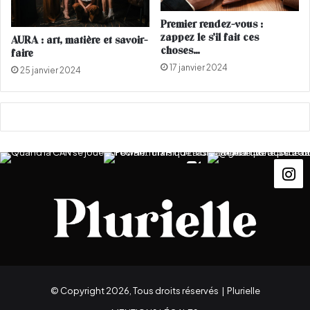
d
e
Premier rendez-vous :
j
zappez le s’il fait ces
AURA : art, matière et savoir-
u
choses…
faire
s
17 janvier 2024
25 janvier 2024
d
e
J
a
m
a
a
E
l
F
n
a
© Copyright 2026, Tous droits réservés |
Plurielle