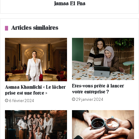
h
Jamaa El Fna
r
a
e
m
n
m
d
Articles similaires
e
v
d
i
V
s
I
i
à
t
M
e
a
a
r
u
r
x
Etes-vous prête à lancer
Asmaa Khamlichi « Le lâcher
a
v
votre entreprise ?
prise est une force »
k
e
29 janvier 2024
e
n
6 février 2024
c
d
h
e
u
r
s