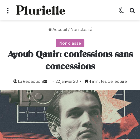
Menu
Switch
R
Accueil
/
Non classé
Non classé
Ayoub Qanir: confessions sans
concessions
La Redaction
Envoyer
22 janvier 2017
4 minutes de lecture
un
courriel