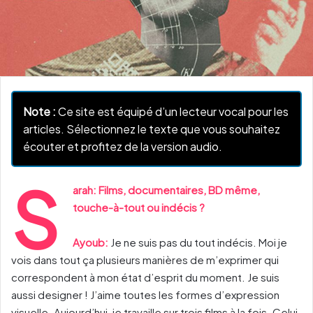
Note :
Ce site est équipé d’un lecteur vocal pour les
articles. Sélectionnez le texte que vous souhaitez
écouter et profitez de la version audio.
S
arah: Films, documentaires, BD même,
touche-à-tout ou indécis ?
Ayoub:
Je ne suis pas du tout indécis. Moi je
vois dans tout ça plusieurs manières de m’exprimer qui
correspondent à mon état d’esprit du moment. Je suis
aussi designer ! J’aime toutes les formes d’expression
visuelle. Aujourd’hui, je travaille sur trois films à la fois. Celui