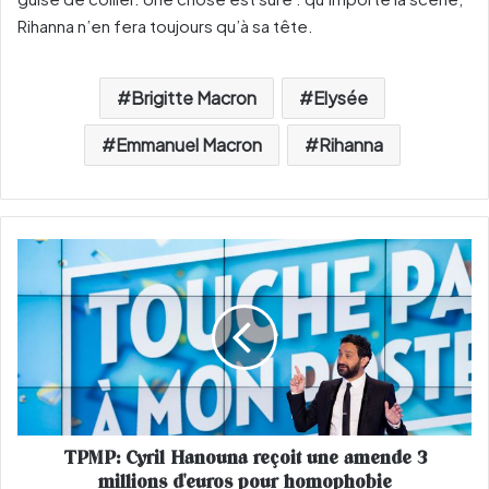
Rihanna n’en fera toujours qu’à sa tête.
Brigitte Macron
Elysée
Emmanuel Macron
Rihanna
T
P
M
P
:
C
y
r
i
TPMP: Cyril Hanouna reçoit une amende 3
l
millions d'euros pour homophobie
H