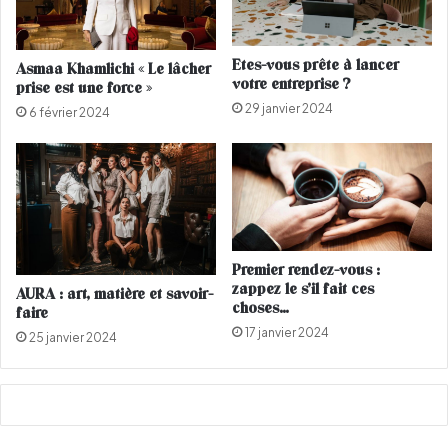
3
l
m
e
i
s
Etes-vous prête à lancer
Asmaa Khamlichi « Le lâcher
l
v
votre entreprise ?
prise est une force »
l
e
29 janvier 2024
i
r
6 février 2024
o
g
n
e
s
t
d
u
'
r
e
e
u
s
Premier rendez-vous :
r
d
zappez le s’il fait ces
AURA : art, matière et savoir-
o
e
choses…
faire
s
s
17 janvier 2024
25 janvier 2024
p
f
o
e
u
m
r
m
h
e
o