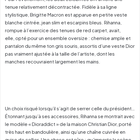
tenue relativement décontractée. Fidèle à sa ligne
stylistique, Brigitte Macron est apparue en petite veste
blanche cintrée, jean slim et escarpins bleus. Rihanna,
rompue à l’exercice des tenues de red carpet, avait,
elle, opté pour un ensemble oversize : chemise ample et
pantalon du même ton gris souris, assortis d’une veste Dior
pas vraiment ajustée à la taille de l’artiste, dont les
manches recouvraient largement les mains.
Un choix risqué lorsqu’il s’agit de serrer celle du président…
Étonnant jusqu’à ses accessoires, Rihanna se montrait avec
le modèle « Dioraddict » de la maison Christian Dior, porté
très haut en bandoulière, ainsi qu’une chaîne cuivrée en
guise de collier. Une chose est sûre : qu’importe la scène,