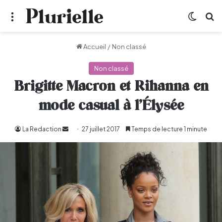
Menu
Switch
R
Accueil
/
Non classé
Non classé
Brigitte Macron et Rihanna en
mode casual à l’Élysée
La Redaction
Envoyer
27 juillet 2017
Temps de lecture 1 minute
un
courriel