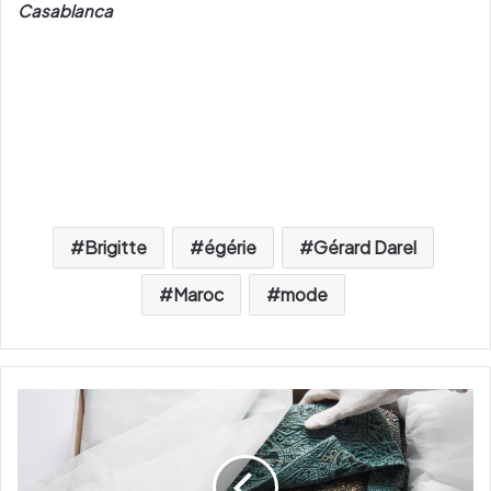
Casablanca
Brigitte
égérie
Gérard Darel
Maroc
mode
H
&
M
d