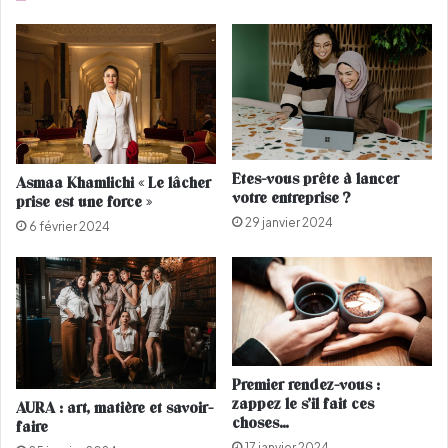
’
e
i
s
n
t
s
i
p
n
i
r
e
Etes-vous prête à lancer
Asmaa Khamlichi « Le lâcher
d
votre entreprise ?
prise est une force »
e
29 janvier 2024
s
6 février 2024
a
r
c
h
i
v
e
Premier rendez-vous :
s
zappez le s’il fait ces
AURA : art, matière et savoir-
d
choses…
faire
u
17 janvier 2024