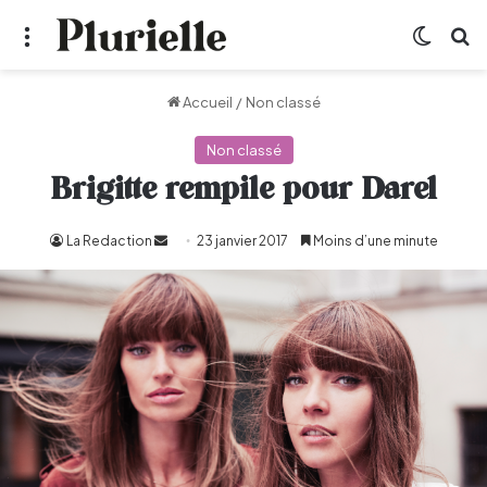
Menu
Switch
R
Accueil
/
Non classé
Non classé
Brigitte rempile pour Darel
La Redaction
Envoyer
23 janvier 2017
Moins d’une minute
un
courriel