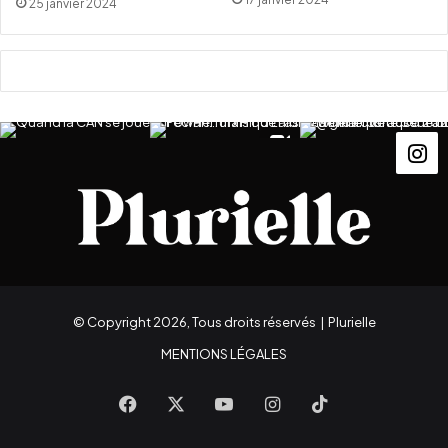
25 janvier 2024
L
o
u
v
r
e
© Copyright 2026, Tous droits réservés |
Plurielle
MENTIONS LÉGALES
Facebook
X
YouTube
Instagram
TikTok