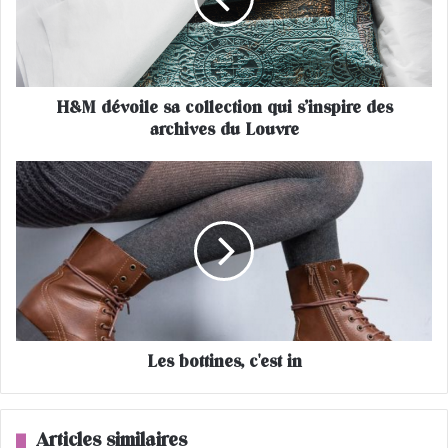
é
v
o
i
l
H&M dévoile sa collection qui s’inspire des
e
archives du Louvre
s
a
c
L
o
e
l
s
l
b
e
o
c
t
t
t
i
i
o
n
n
Les bottines, c'est in
e
q
s
u
,
i
c
Articles similaires
s
'