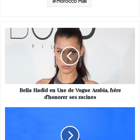
Morocco Mall
B
e
l
l
a
H
a
d
i
Bella Hadid en Une de Vogue Arabia, fière
d
d’honorer ses racines
e
n
U
A
n
r
e
a
d
b
e
i