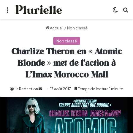
Menu
Switch
R
Accueil
/
Non classé
Non classé
Charlize Theron en « Atomic
Blonde » met de l’action à
L’Imax Morocco Mall
La Redaction
Envoyer
17 août 2017
Temps de lecture 1 minute
un
courriel