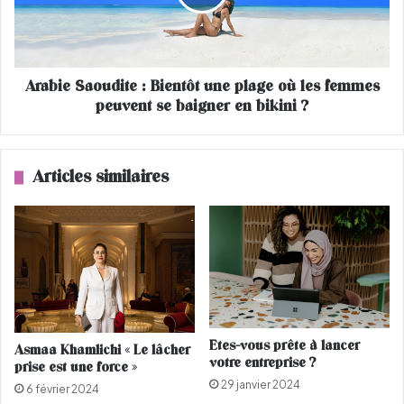
V
e
o
S
g
a
u
o
e
Arabie Saoudite : Bientôt une plage où les femmes
u
A
peuvent se baigner en bikini ?
d
r
i
a
t
b
e
Articles similaires
i
:
a
B
,
i
f
e
i
n
è
t
r
ô
e
t
d
u
Etes-vous prête à lancer
Asmaa Khamlichi « Le lâcher
’
n
votre entreprise ?
prise est une force »
h
e
29 janvier 2024
o
p
6 février 2024