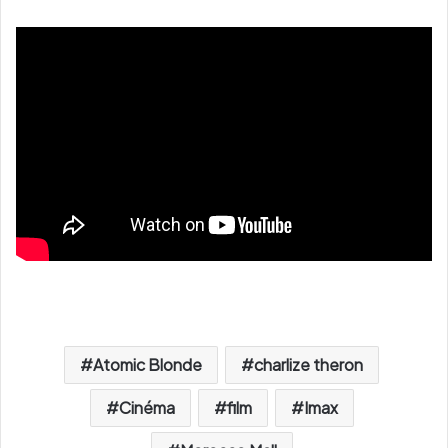
Atomic Blonde
charlize theron
Cinéma
film
Imax