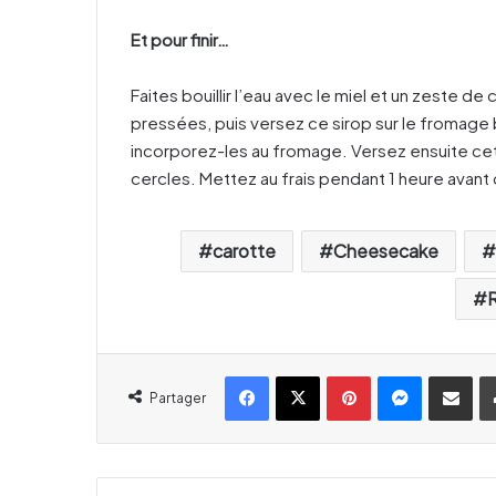
Et pour finir…
Faites bouillir l’eau avec le miel et un zeste de 
pressées, puis versez ce sirop sur le fromage b
incorporez-les au fromage. Versez ensuite cet a
cercles. Mettez au frais pendant 1 heure avant
carotte
Cheesecake
Facebook
X
Pinterest
Messenger
Partager par email
Partager