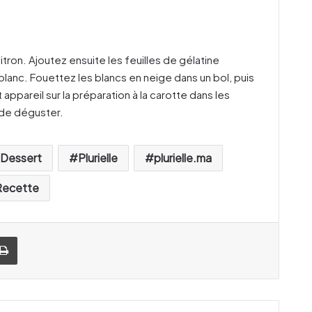
citron. Ajoutez ensuite les feuilles de gélatine
lanc. Fouettez les blancs en neige dans un bol, puis
ppareil sur la préparation à la carotte dans les
 de déguster.
Dessert
Plurielle
plurielle.ma
Recette
Imprimer