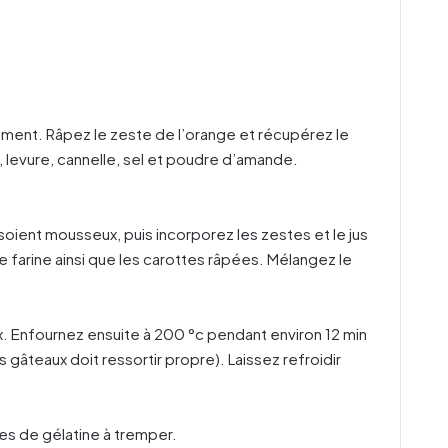
nement. Râpez le zeste de l’orange et récupérez le
e, levure, cannelle, sel et poudre d’amande.
 soient mousseux, puis incorporez les zestes et le jus
 farine ainsi que les carottes râpées. Mélangez le
ox. Enfournez ensuite à 200 °c pendant environ 12 min
gâteaux doit ressortir propre). Laissez refroidir
les de gélatine à tremper.