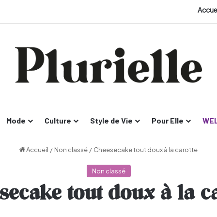
Accue
Mode
Culture
Style de Vie
Pour Elle
WEL
Accueil
/
Non classé
/
Cheesecake tout doux à la carotte
Non classé
secake tout doux à la ca