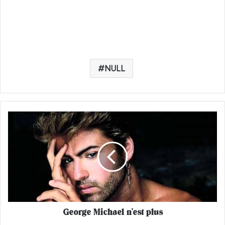
NULL
G
e
o
r
g
e
M
i
c
George Michael n'est plus
h
a