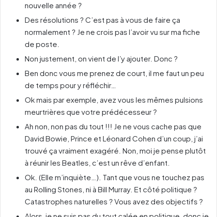
nouvelle année ?
Des résolutions ? C’est pas à vous de faire ça
normalement ? Je ne crois pas l’avoir vu sur ma fiche
de poste.
Non justement, on vient de l’y ajouter. Donc ?
Ben donc vous me prenez de court, il me faut un peu
de temps pour y réfléchir…
Ok mais par exemple, avez vous les mêmes pulsions
meurtrières que votre prédécesseur ?
Ah non, non pas du tout !!! Je ne vous cache pas que
David Bowie, Prince et Léonard Cohen d’un coup, j’ai
trouvé ça vraiment exagéré. Non, moi je pense plutôt
à réunir les Beatles, c’est un rêve d’enfant.
Ok. (Elle m’inquiète…). Tant que vous ne touchez pas
au Rolling Stones, ni à Bill Murray. Et côté politique ?
Catastrophes naturelles ? Vous avez des objectifs ?
Alors, je ne suis pas du tout calée en politique, donc je