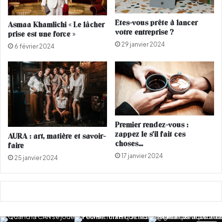
i
x
Etes-vous prête à lancer
Asmaa Khamlichi « Le lâcher
M
votre entreprise ?
prise est une force »
a
29 janvier 2024
n
6 février 2024
d
e
l
a
d
e
l
Premier rendez-vous :
a
zappez le s’il fait ces
AURA : art, matière et savoir-
P
choses…
faire
a
17 janvier 2024
25 janvier 2024
i
x
2
0
1
6