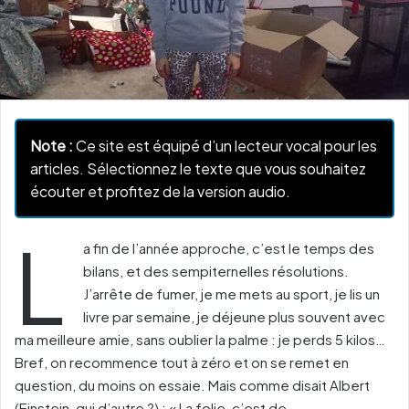
Note :
Ce site est équipé d’un lecteur vocal pour les
articles. Sélectionnez le texte que vous souhaitez
écouter et profitez de la version audio.
L
a fin de l’année approche, c’est le temps des
bilans, et des sempiternelles résolutions.
J’arrête de fumer, je me mets au sport, je lis un
livre par semaine, je déjeune plus souvent avec
ma meilleure amie, sans oublier la palme : je perds 5 kilos…
Bref, on recommence tout à zéro et on se remet en
question, du moins on essaie. Mais comme disait Albert
(Einstein, qui d’autre ?) : « La folie, c’est de