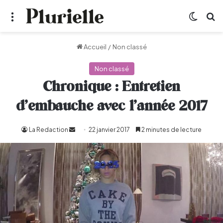
Menu
Switch
R
Accueil
/
Non classé
Non classé
Chronique : Entretien
d’embauche avec l’année 2017
La Redaction
Envoyer
22 janvier 2017
2 minutes de lecture
un
courriel