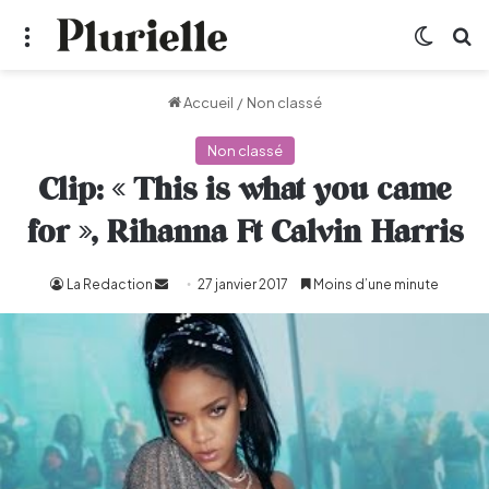
Menu
Switch
R
Accueil
/
Non classé
Non classé
Clip: « This is what you came
for », Rihanna Ft Calvin Harris
La Redaction
Envoyer
27 janvier 2017
Moins d’une minute
un
courriel