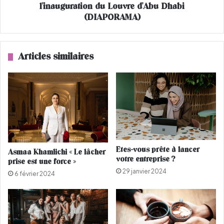
L
l'inauguration du Louvre d'Abu Dhabi
e
a
t
(DIAPORAMA)
F
M
a
a
b
c
Articles similaires
r
r
i
o
q
n
u
,
e
g
u
e
s
t
Etes-vous prête à lancer
Asmaa Khamlichi « Le lâcher
-
votre entreprise ?
prise est une force »
s
29 janvier 2024
t
6 février 2024
a
r
s
d