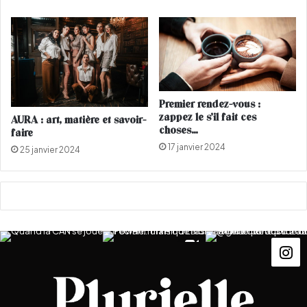
R
a
V
c
I
h
E
i
W
n
)
e
m
Premier rendez-vous :
i
zappez le s’il fait ces
AURA : art, matière et savoir-
n
choses…
faire
i
17 janvier 2024
25 janvier 2024
,
i
m
p
a
c
t
m
a
x
i