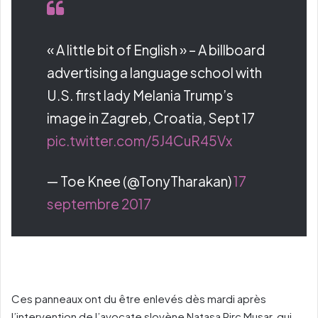
« A little bit of English » – A billboard
advertising a language school with
U.S. first lady Melania Trump’s
image in Zagreb, Croatia, Sept 17
pic.twitter.com/5J4CuR45Vx
— Toe Knee (@TonyTharakan)
17
septembre 2017
Ces panneaux ont du être enlevés dès mardi après
l’intervention de l’avocate slovène Natasa Pirc Musar, qui