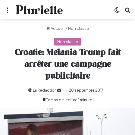
Menu
Switch
R
Accueil
/
Non classé
Non classé
Croatie: Melania Trump fait
arrêter une campagne
publicitaire
La Redaction
Envoyer
20 septembre 2017
un
Temps de lecture 1 minute
courriel