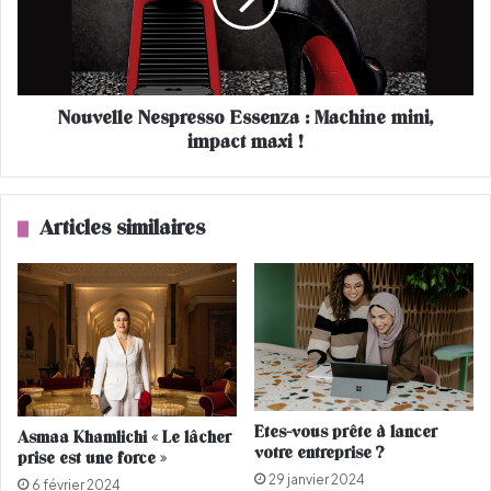
e
T
l
a
l
w
e
i
N
l
Nouvelle Nespresso Essenza : Machine mini,
e
d
impact maxi !
s
é
p
m
r
y
e
Articles similaires
s
s
t
s
i
o
f
E
i
s
é
s
e
e
(
n
I
z
Etes-vous prête à lancer
Asmaa Khamlichi « Le lâcher
N
a
votre entreprise ?
prise est une force »
T
:
29 janvier 2024
E
M
6 février 2024