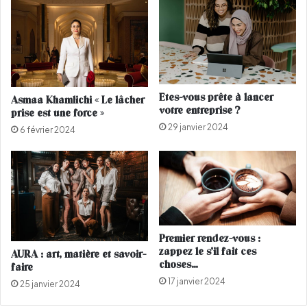
u
m
Etes-vous prête à lancer
Asmaa Khamlichi « Le lâcher
votre entreprise ?
prise est une force »
29 janvier 2024
6 février 2024
Premier rendez-vous :
zappez le s’il fait ces
AURA : art, matière et savoir-
choses…
faire
17 janvier 2024
25 janvier 2024