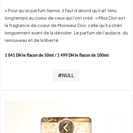
« Pour qu’un parfum tienne, il faut d’abord qu’il ait tenu
longtemps au coeur de ceux qui l’ont créé. » Miss Dior est
la fragrance de coeur de Monsieur Dior, celle qu’il a chéri
longuement avant de la dévoiler. Le parfum de l’audace, du
renouveau et de la liberté.
1 041 DH le flacon de 50ml / 1 499 DH le flacon de 100ml
NULL
D
a
h
l
i