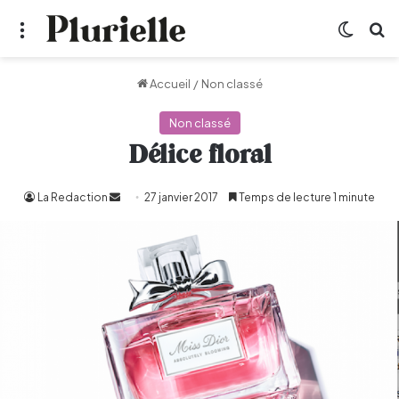
Menu
Switch
R
Accueil
/
Non classé
Non classé
Délice floral
La Redaction
Envoyer
27 janvier 2017
Temps de lecture 1 minute
un
courriel