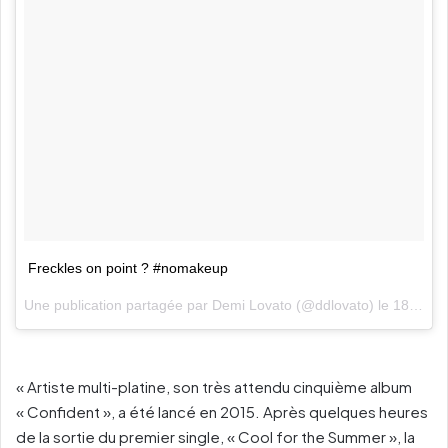
Freckles on point ? #nomakeup
Une publication partagée par Demi Lovato (@ddlovato) le
18 Mai 2017 à 10h54 PDT
« Artiste multi-platine, son très attendu cinquième album
« Confident », a été lancé en 2015. Après quelques heures
de la sortie du premier single, « Cool for the Summer », la