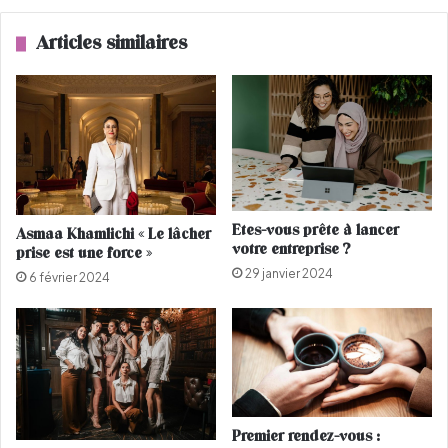
l
k
e
J
Articles similaires
s
o
d
n
e
a
j
s
o
e
l
t
i
T
e
a
s
m
Etes-vous prête à lancer
Asmaa Khamlichi « Le lâcher
p
e
votre entreprise ?
prise est une force »
a
r
29 janvier 2024
r
H
6 février 2024
u
o
r
s
e
n
s
i
!
f
o
n
Premier rendez-vous :
t