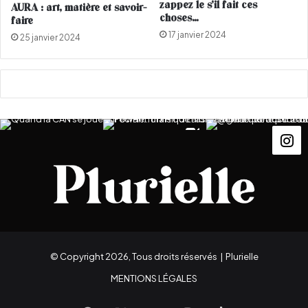
zappez le s’il fait ces
AURA : art, matière et savoir-
v
choses…
faire
i
17 janvier 2024
25 janvier 2024
b
r
e
r
l
e
s
f
e
s
t
i
v
a
l
© Copyright 2026, Tous droits réservés |
Plurielle
i
e
MENTIONS LÉGALES
r
s