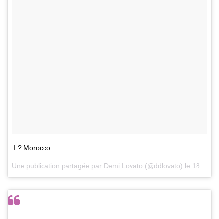
I ? Morocco
Une publication partagée par Demi Lovato (@ddlovato) le
18 Mai 2017 à 10h54 PDT