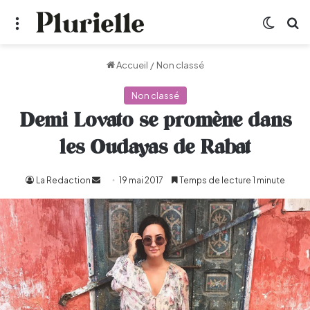
Menu
Switch
R
Accueil
/
Non classé
Non classé
Demi Lovato se promène dans
les Oudayas de Rabat
La Redaction
Envoyer
19 mai 2017
Temps de lecture 1 minute
un
courriel