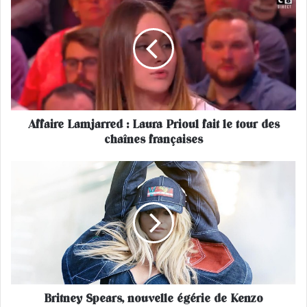
f
f
a
i
r
e
L
a
Affaire Lamjarred : Laura Prioul fait le tour des
m
chaînes françaises
j
a
r
B
r
r
e
i
d
t
:
n
L
e
a
y
u
S
r
p
a
Britney Spears, nouvelle égérie de Kenzo
e