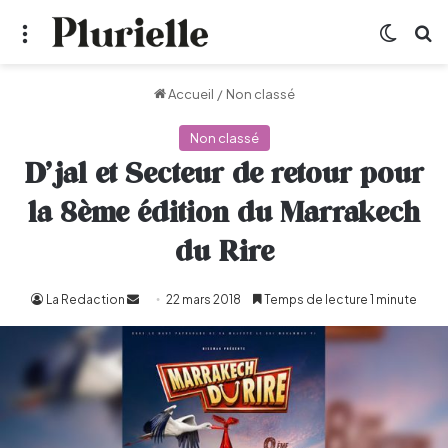
Menu
Switch
R
Accueil
/
Non classé
Non classé
D’jal et Secteur de retour pour
la 8ème édition du Marrakech
du Rire
La Redaction
Envoyer
22 mars 2018
Temps de lecture 1 minute
un
courriel