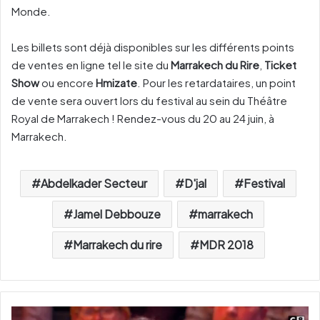
Monde.
Les billets sont déjà disponibles sur les différents points
de ventes en ligne tel le site du
Marrakech du Rire
,
Ticket
Show
ou encore
Hmizate
. Pour les retardataires, un point
de vente sera ouvert lors du festival au sein du Théâtre
Royal de Marrakech ! Rendez-vous du 20 au 24 juin, à
Marrakech.
Abdelkader Secteur
D'jal
Festival
Jamel Debbouze
marrakech
Marrakech du rire
MDR 2018
A