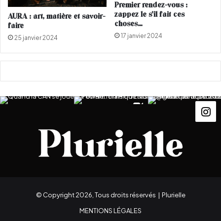
Premier rendez-vous :
î
n
zappez le s’il fait ces
AURA : art, matière et savoir-
n
z
choses…
faire
e
o
17 janvier 2024
25 janvier 2024
s
f
r
a
n
ç
a
i
s
e
s
© Copyright 2026, Tous droits réservés |
Plurielle
MENTIONS LÉGALES