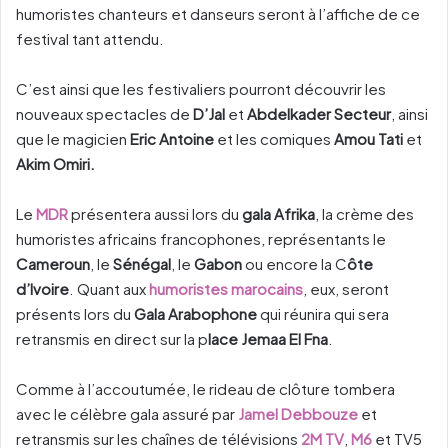
humoristes chanteurs et danseurs seront à l’affiche de ce
festival tant attendu.
C’est ainsi que les festivaliers pourront découvrir les
nouveaux spectacles de
D’Jal
et
Abdelkader Secteur
, ainsi
que le magicien
Eric Antoine
et les comiques
Amou Tati
et
Akim Omiri.
Le
MDR
présentera aussi lors du
gala Afrika
, la crème des
humoristes africains francophones, représentants le
Cameroun
, le
Sénégal
, le
Gabon
ou encore la C
ôte
d’Ivoire
. Quant aux
humoristes marocains
, eux, seront
présents lors du
Gala Arabophone
qui réunira qui sera
retransmis en direct sur la p
lace Jemaa El Fna
.
Comme à l’accoutumée, le rideau de clôture tombera
avec le célèbre gala assuré par
Jamel Debbouze
et
retransmis sur les chaînes de télévisions
2M TV
,
M6
et TV5