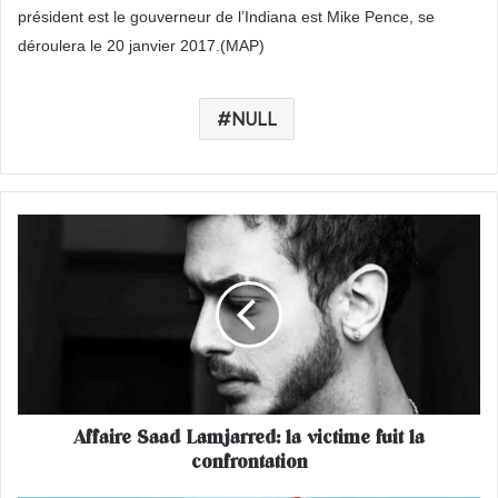
président est le gouverneur de l’Indiana est Mike Pence, se
déroulera le 20 janvier 2017.(MAP)
NULL
A
f
f
a
i
r
e
S
a
Affaire Saad Lamjarred: la victime fuit la
a
confrontation
d
L