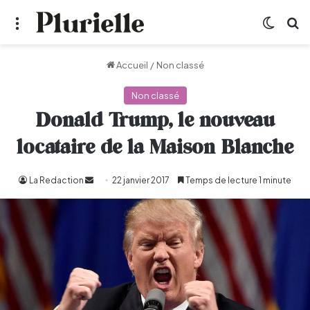
Menu
Switch
R
Accueil
/
Non classé
Non classé
Donald Trump, le nouveau
locataire de la Maison Blanche
La Redaction
Envoyer
22 janvier 2017
Temps de lecture 1 minute
un
courriel