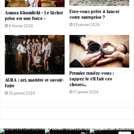
t
i
l
t
Etes-vous prête à lancer
Asmaa Khamlichi « Le lâcher
a
é
votre entreprise ?
prise est une force »
c
s
29 janvier 2024
o
a
6 février 2024
n
m
f
é
r
r
o
i
n
c
t
a
a
i
Premier rendez-vous :
t
n
zappez le s’il fait ces
AURA : art, matière et savoir-
i
e
choses…
faire
o
s
17 janvier 2024
25 janvier 2024
n
à
l
a
v
i
c
t