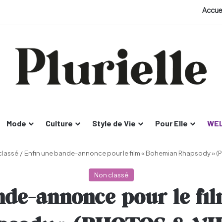
Accue
Mode
Culture
Style de Vie
Pour Elle
WEL
classé
/
Enfin une bande-annonce pour le film « Bohemian Rhapsody » 
Non classé
nde-annonce pour le fi