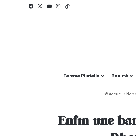
Facebook
X
YouTube
Instagram
TikTok
Femme Plurielle
Beauté
Accueil
/
Non 
Enfin une ba