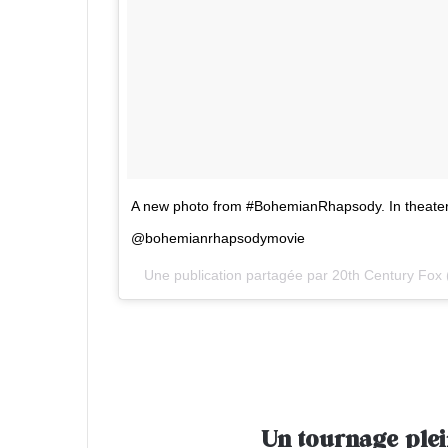
A new photo from #BohemianRhapsody. In theate
@bohemianrhapsodymovie
Une publication partagée par
20th Century Fox
Un tournage ple