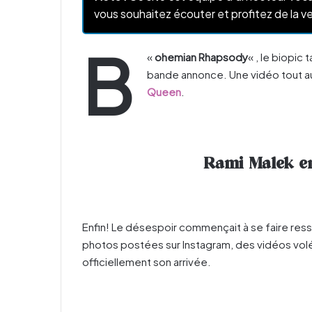
vous souhaitez écouter et profitez de la ve
B
«
ohemian Rhapsody
« , le biopic 
bande annonce. Une vidéo tout a
Queen
.
Rami Malek e
Enfin! Le désespoir commençait à se faire resse
photos postées sur Instagram, des vidéos volé
officiellement son arrivée.