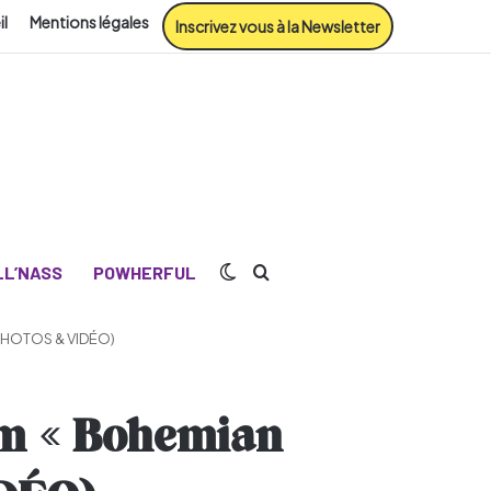
il
Mentions légales
Inscrivez vous à la Newsletter
Switch skin
Rechercher
L’NASS
POWHERFUL
(PHOTOS & VIDÉO)
lm « Bohemian