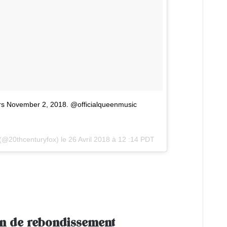
rs November 2, 2018. @officialqueenmusic
(@20thcenturyfox) le
26 Avril 2018 à 12 :14 PDT
in de rebondissement