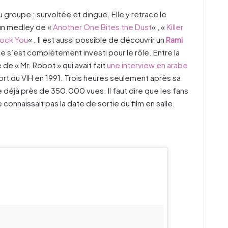
 groupe : survoltée et dingue. Elle y retrace le
un medley de «
Another One Bites the Dust
« , «
Killer
Rock You
« . Il est aussi possible de découvrir un
Rami
e s’est complètement investi pour le rôle. Entre la
 de « Mr. Robot » qui avait fait
une interview en arabe
ort du VIH en 1991. Trois heures seulement après sa
e déjà près de 350.000 vues. Il faut dire que les fans
connaissait pas la date de sortie du film en salle.