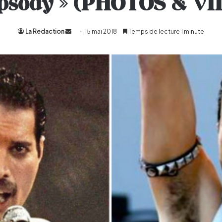
psody » (PHOTOS & VI
La Redaction
Envoyer
15 mai 2018
Temps de lecture 1 minute
un
courriel