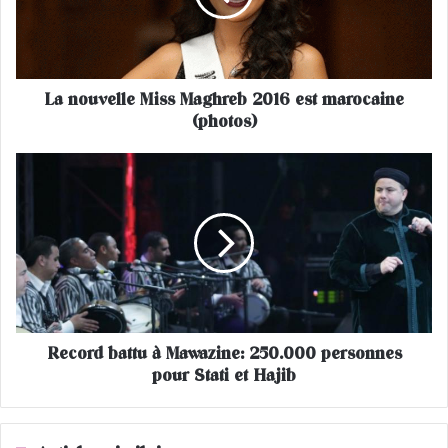
v
e
l
l
La nouvelle Miss Maghreb 2016 est marocaine
e
(photos)
M
i
s
R
s
e
M
c
a
o
g
r
h
d
r
b
e
a
b
t
2
Record battu à Mawazine: 250.000 personnes
t
0
pour Stati et Hajib
u
1
à
6
M
e
a