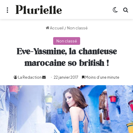
Menu
Switch
R
Accueil
/
Non classé
Non classé
Eve-Yasmine, la chanteuse
marocaine so british !
La Redaction
Envoyer
22 janvier 2017
Moins d’une minute
un
courriel