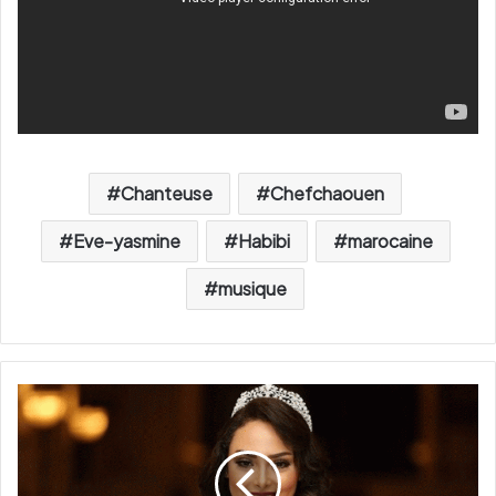
Chanteuse
Chefchaouen
Eve-yasmine
Habibi
marocaine
musique
L
a
n
o
u