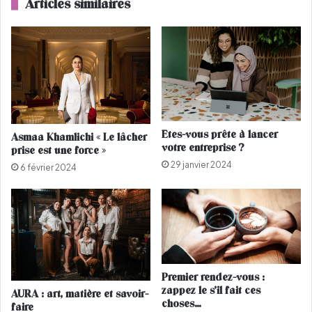
Articles similaires
s
w
t
a
m
z
a
i
r
n
o
e
c
:
a
2
i
5
Etes-vous prête à lancer
Asmaa Khamlichi « Le lâcher
n
0
votre entreprise ?
prise est une force »
e
.
29 janvier 2024
(
0
6 février 2024
p
0
h
0
o
p
t
e
o
r
s
s
)
o
Premier rendez-vous :
n
zappez le s’il fait ces
AURA : art, matière et savoir-
n
choses…
faire