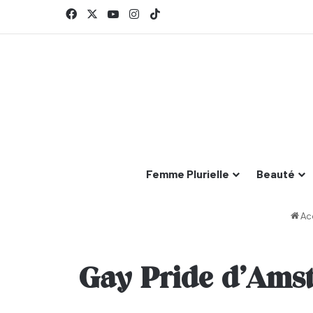
Facebook
X
YouTube
Instagram
TikTok
Femme Plurielle
Beauté
Ac
Gay Pride d’Amste