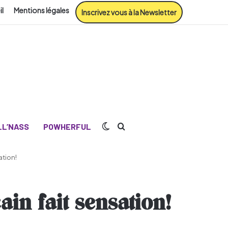
il
Mentions légales
Inscrivez vous à la Newsletter
Switch skin
Rechercher
L’NASS
POWHERFUL
ation!
in fait sensation!