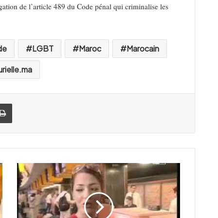
ation de l’article 489 du Code pénal qui criminalise les
de
LGBT
Maroc
Marocain
urielle.ma
Imprimer
Z
m
a
g
r