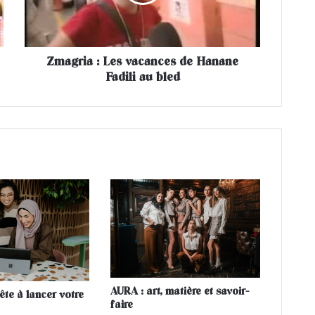
i
a
:
L
Zmagria : Les vacances de Hanane
e
Fadili au bled
s
v
a
c
a
n
c
e
s
d
e
H
a
n
a
AURA : art, matière et savoir-
ête à lancer votre
n
faire
e