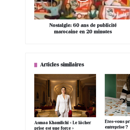
l
g
i
e
Nostalgie: 60 ans de publicité
:
marocaine en 20 minutes
6
0
a
n
s
d
Articles similaires
e
p
u
b
l
i
c
i
t
Etes-vous pr
Asmaa Khamlichi « Le lâcher
é
entreprise ?
prise est une force »
m