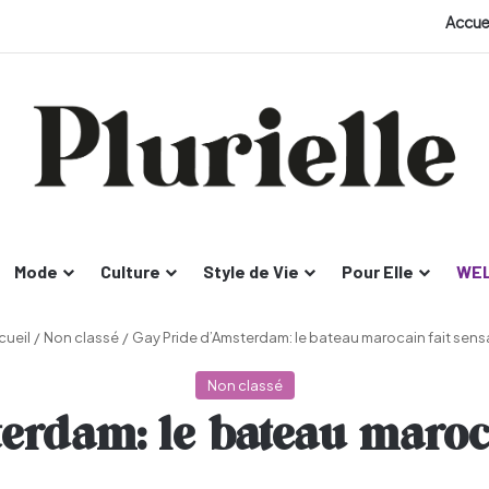
Accue
Mode
Culture
Style de Vie
Pour Elle
WEL
cueil
/
Non classé
/
Gay Pride d’Amsterdam: le bateau marocain fait sens
Non classé
rdam: le bateau maroca