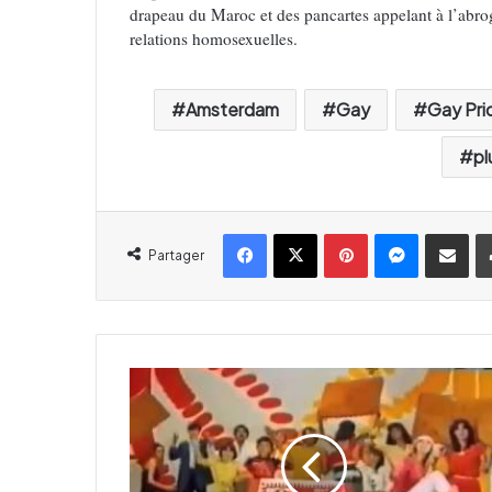
drapeau du Maroc et des pancartes appelant à l’abrog
relations homosexuelles.
Amsterdam
Gay
Gay Pri
pl
Facebook
X
Pinterest
Messenger
Partager par email
Partager
N
o
s
t
a