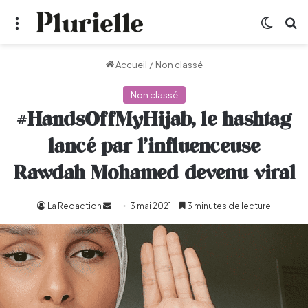
Menu
Switch
R
Accueil
/
Non classé
Non classé
#HandsOffMyHijab, le hashtag
lancé par l’influenceuse
Rawdah Mohamed devenu viral
La Redaction
Envoyer
3 mai 2021
3 minutes de lecture
un
courriel