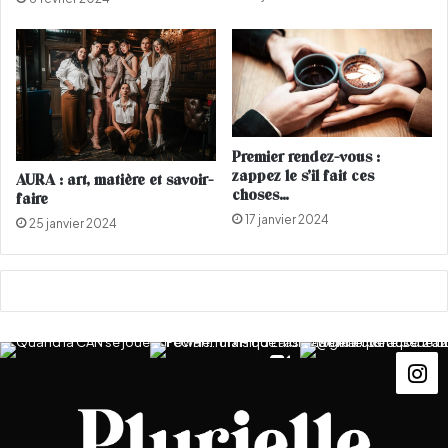
r
s
i
t
é
a
v
Premier rendez-vous :
e
zappez le s’il fait ces
AURA : art, matière et savoir-
c
choses…
faire
s
17 janvier 2024
25 janvier 2024
a
n
o
u
v
e
l
l
e
g
a