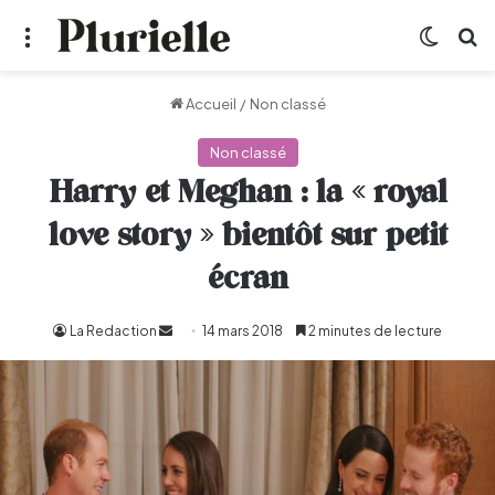
Menu
Switch
R
Accueil
/
Non classé
Non classé
Harry et Meghan : la « royal
love story » bientôt sur petit
écran
La Redaction
Envoyer
14 mars 2018
2 minutes de lecture
un
courriel