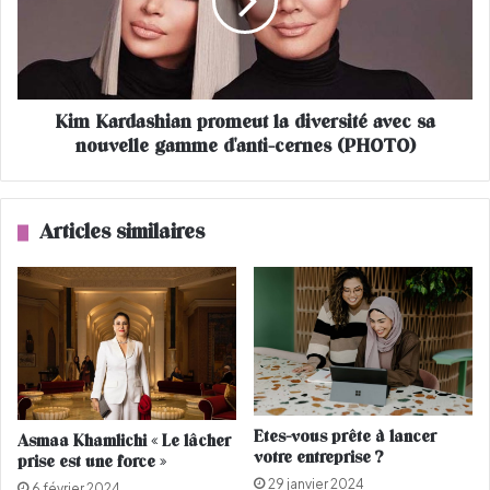
s
a
e
r
s
d
p
a
o
s
Kim Kardashian promeut la diversité avec sa
u
h
m
nouvelle gamme d'anti-cernes (PHOTO)
i
o
a
n
n
s
p
Articles similaires
?
r
o
m
e
u
t
l
a
d
Etes-vous prête à lancer
Asmaa Khamlichi « Le lâcher
i
votre entreprise ?
prise est une force »
v
29 janvier 2024
e
6 février 2024