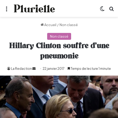
Menu
Switch
R
Accueil
/
Non classé
Non classé
Hillary Clinton souffre d’une
pneumonie
La Redaction
Envoyer
22 janvier 2017
Temps de lecture 1 minute
un
courriel