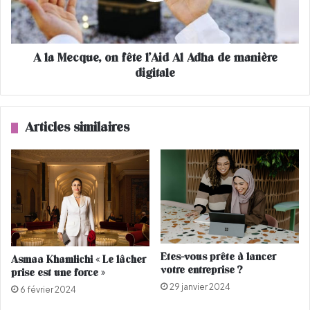
e
q
d
u
e
e
l
A la Mecque, on fête l’Aid Al Adha de manière
,
a
digitale
o
3
n
è
f
m
ê
Articles similaires
e
t
é
e
d
l
i
’
t
A
i
i
o
d
n
A
d
l
Etes-vous prête à lancer
e
Asmaa Khamlichi « Le lâcher
A
votre entreprise ?
prise est une force »
l
d
29 janvier 2024
a
h
6 février 2024
B
a