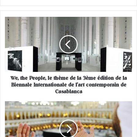
W
e
,
t
h
e
P
e
o
We, the People, le thème de la 3ème édition de la
p
Biennale Internationale de l’art contemporain de
l
e
Casablanca
,
l
A
e
l
t
a
h
M
è
e
m
c