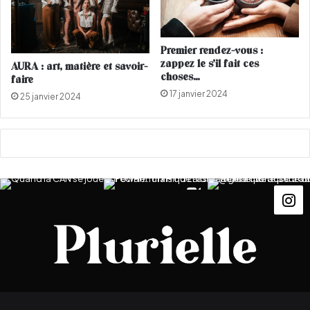
m
i
q
Premier rendez-vous :
u
zappez le s’il fait ces
AURA : art, matière et savoir-
e
choses…
faire
17 janvier 2024
25 janvier 2024