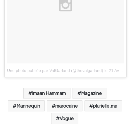
Une photo publiée par ValGarland (@thevalgarland)
le
21 Avril 2016 à 5h41 PDT
Imaan Hammam
Magazine
Mannequin
marocaine
plurielle.ma
Vogue