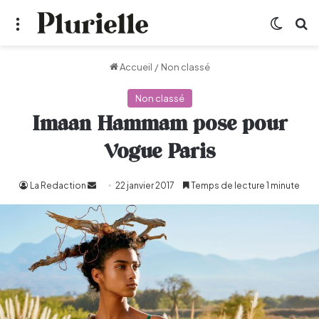
Menu
Switch
R
Accueil
/
Non classé
Non classé
Imaan Hammam pose pour
Vogue Paris
La Redaction
Envoyer
22 janvier 2017
Temps de lecture 1 minute
un
courriel