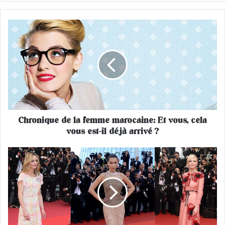
C
h
r
o
n
i
q
u
e
Chronique de la femme marocaine: Et vous, cela
d
vous est-il déjà arrivé ?
e
l
a
L
f
e
e
s
m
p
m
l
e
u
m
s