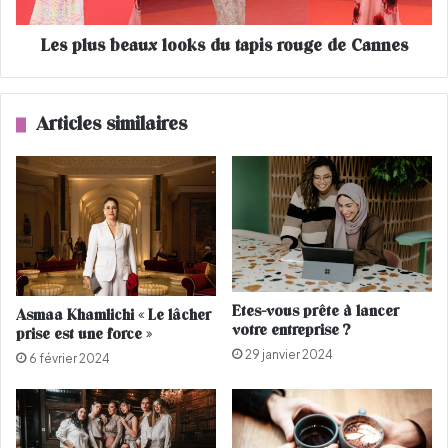
a
b
r
e
o
Les plus beaux looks du tapis rouge de Cannes
a
c
u
a
x
i
l
Articles similaires
n
o
e
o
:
k
E
s
t
d
v
u
o
t
u
a
s
p
Etes-vous prête à lancer
Asmaa Khamlichi « Le lâcher
,
i
votre entreprise ?
prise est une force »
c
s
29 janvier 2024
e
r
6 février 2024
l
o
a
u
v
g
o
e