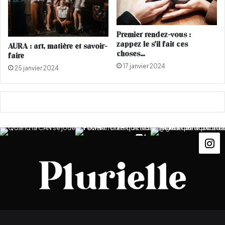
u
d
s
e
e
C
Premier rendez-vous :
s
a
zappez le s’il fait ces
AURA : art, matière et savoir-
t
n
choses…
faire
-
n
17 janvier 2024
25 janvier 2024
i
e
l
s
d
é
j
à
a
r
r
i
v
é
?