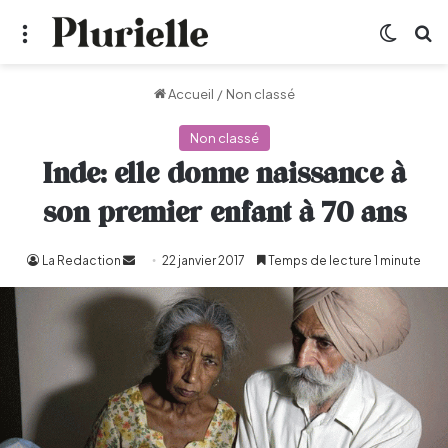
Menu
Switch
R
Accueil
/
Non classé
Non classé
Inde: elle donne naissance à
son premier enfant à 70 ans
La Redaction
Envoyer
22 janvier 2017
Temps de lecture 1 minute
un
courriel