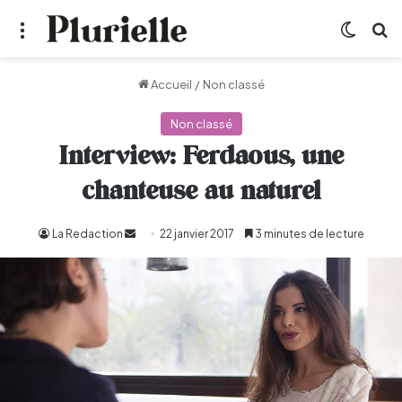
Menu
Switch
R
Accueil
/
Non classé
Non classé
Interview: Ferdaous, une
chanteuse au naturel
La Redaction
Envoyer
22 janvier 2017
3 minutes de lecture
un
courriel