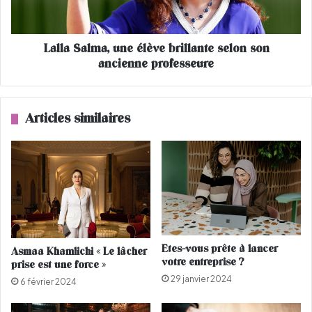
a
a
i
l
n
m
Lalla Salma, une élève brillante selon son
e
a
t
ancienne professeure
,
l
u
a
n
f
e
Articles similaires
e
é
m
l
m
è
e
v
s
e
a
b
c
r
-
i
à
l
Etes-vous prête à lancer
Asmaa Khamlichi « Le lâcher
-
l
votre entreprise ?
prise est une force »
m
a
29 janvier 2024
a
n
6 février 2024
i
t
n
e