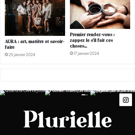
s
e
l
o
n
Premier rendez-vous :
s
zappez le s’il fait ces
AURA : art, matière et savoir-
o
choses…
faire
n
17 janvier 2024
25 janvier 2024
a
n
c
i
e
n
n
e
p
r
o
f
e