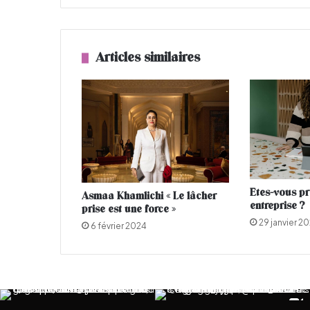
c
e
t
u
Articles similaires
n
i
s
i
e
n
n
e
s
Etes-vous pr
e
Asmaa Khamlichi « Le lâcher
entreprise ?
prise est une force »
r
29 janvier 2
e
6 février 2024
t
r
o
u
v