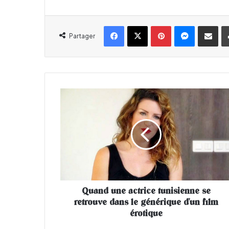
Facebook
X
Pinterest
Messenger
Partager par email
Partager
Q
u
a
n
d
u
n
e
a
Quand une actrice tunisienne se
c
retrouve dans le générique d'un film
t
r
érotique
i