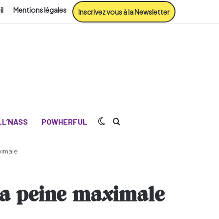
il
Mentions légales
Inscrivez vous à la Newsletter
Switch skin
Rechercher
L’NASS
POWHERFUL
ximale
 la peine maximale