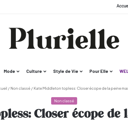
Accue
Mode
Culture
Style de Vie
Pour Elle
WEL
ueil
/
Non classé
/
Kate Middleton topless: Closer écope de la peine ma
Non classé
pless: Closer écope de