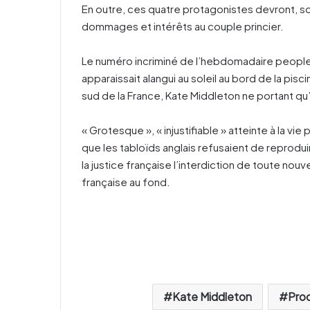
En outre, ces quatre protagonistes devront, 
dommages et intérêts au couple princier.
Le numéro incriminé de l’hebdomadaire people 
apparaissait alangui au soleil au bord de la pis
sud de la France, Kate Middleton ne portant qu’
« Grotesque », « injustifiable » atteinte à la vi
que les tabloïds anglais refusaient de reprodui
la justice française l’interdiction de toute nouve
française au fond.
Kate Middleton
Pro