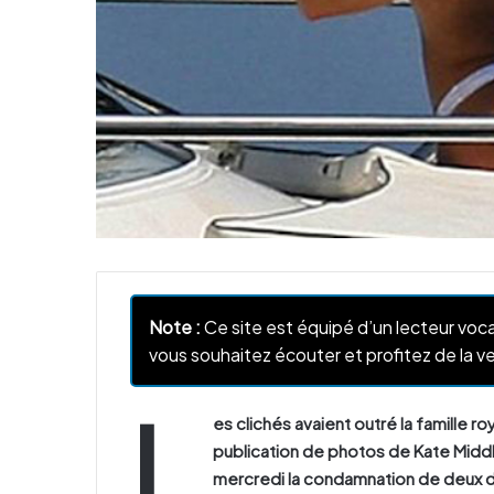
Note :
Ce site est équipé d’un lecteur voca
vous souhaitez écouter et profitez de la ve
L
es clichés avaient outré la famille ro
publication de photos de Kate Middle
mercredi la condamnation de deux 