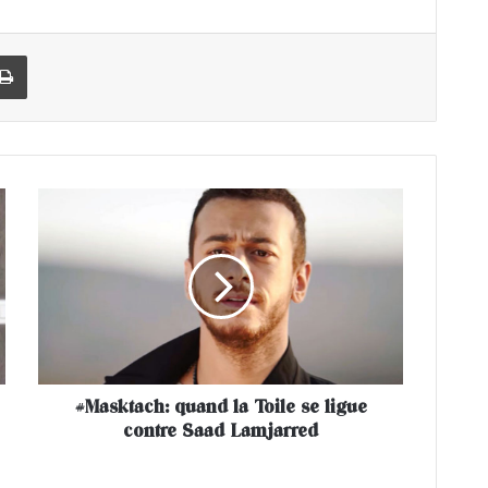
Imprimer
#
M
a
s
k
t
a
c
h
#Masktach: quand la Toile se ligue
:
contre Saad Lamjarred
q
u
a