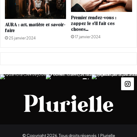
é
s
a
Premier rendez-vous :
b
zappez le s’il fait ces
AURA : art, matière et savoir-
s
choses…
faire
e
17 janvier 2024
25 janvier 2024
n
t
s
a
u
t
r
i
b
u
n
a
l
© Copyright 2026, Tous droits réservés |
Plurielle