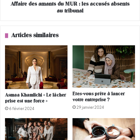
Affaire des amants du MUR : les accusés absents
h
s
a
au tribunal
a
î
m
n
a
e
n
Articles similaires
Y
t
o
s
u
d
T
u
u
M
b
U
e
R
:
l
Etes-vous prête à lancer
Asmaa Khamlichi « Le lâcher
e
votre entreprise ?
prise est une force »
s
29 janvier 2024
a
6 février 2024
c
c
u
s