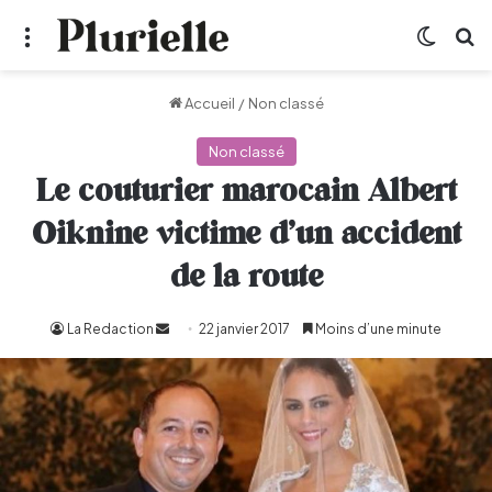
Menu
Switch
R
Accueil
/
Non classé
Non classé
Le couturier marocain Albert
Oiknine victime d’un accident
de la route
La Redaction
Envoyer
22 janvier 2017
Moins d’une minute
un
courriel