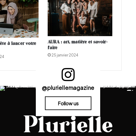
e
,
s
e
s
f
AURA : art, matière et savoir-
ête à lancer votre
a
faire
n
25 janvier 2024
024
s
s
o
n
t
@pluriellemagazine
c
h
o
Follow us
q
u
é
s