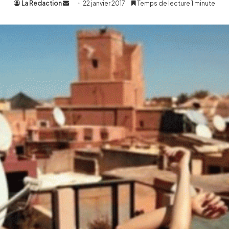
La Redaction
Envoyer
22 janvier 2017
Temps de lecture 1 minute
un
courriel