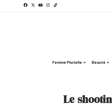
Facebook
X
YouTube
Instagram
TikTok
Femme Plurielle
Beauté
Le shooti