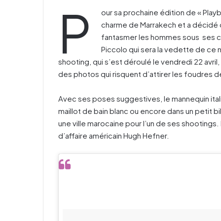
P
our sa prochaine édition de « Pla
charme de Marrakech et a décidé de
fantasmer les hommes sous ses cou
Piccolo qui sera la vedette de ce 
shooting, qui s’est déroulé le vendredi 22 avri
des photos qui risquent d’attirer les foudres 
Avec ses poses suggestives, le mannequin itali
maillot de bain blanc ou encore dans un petit bik
une ville marocaine pour l’un de ses shooting
d’affaire américain Hugh Hefner.