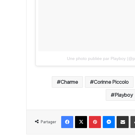
Une photo publiée par Playboy (@p
Charme
Corinne Piccolo
Playboy
Facebook
X
Pinterest
Messenger
Partager par email
Partager