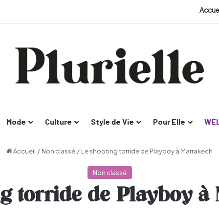
Accue
Mode
Culture
Style de Vie
Pour Elle
WEL
Accueil
/
Non classé
/
Le shooting torride de Playboy à Marrakech
Non classé
ng torride de Playboy à