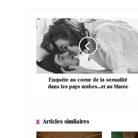
E
n
q
u
ê
t
e
a
u
Enquête au coeur de la sexualité
c
dans les pays arabes...et au Maroc
o
e
u
r
d
e
Articles similaires
l
a
s