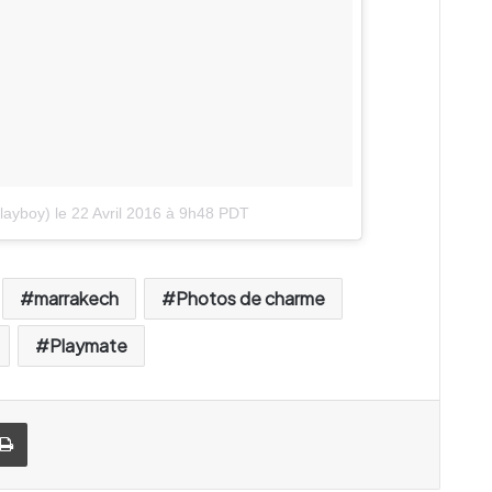
layboy)
le
22 Avril 2016 à 9h48 PDT
marrakech
Photos de charme
Playmate
Imprimer