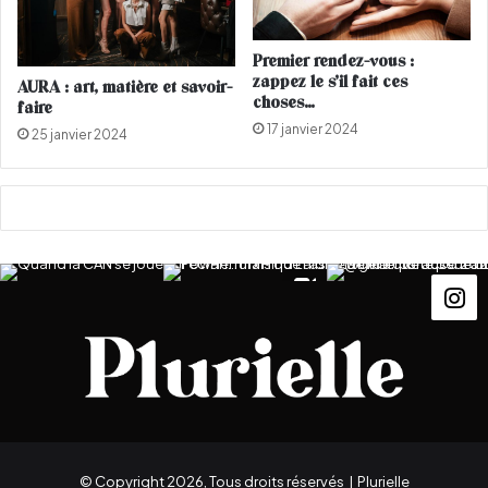
»
i
p
c
a
!
Premier rendez-vous :
r
zappez le s’il fait ces
AURA : art, matière et savoir-
l
choses…
faire
e
17 janvier 2024
25 janvier 2024
T
i
m
e
M
a
g
a
z
i
n
e
© Copyright 2026, Tous droits réservés |
Plurielle