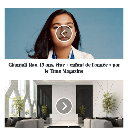
G
i
t
a
n
j
a
l
i
Gitanjali Rao, 15 ans, élue « enfant de l’année » par
R
le Time Magazine
a
o
,
A
1
R
5
T
a
C
n
O
s
,
,
l
é
e