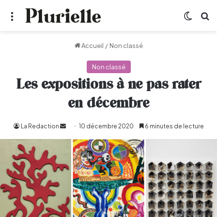
Menu
Switch
R
Accueil
/
Non classé
Non classé
Les expositions à ne pas rater
en décembre
La Redaction
Envoyer
10 décembre 2020
6 minutes de lecture
un
courriel