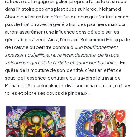
retrouve ce langage singulier, propre à l’artiste et unique
dans l’histoire des arts plastiques au Maroc. Mohamed
Abouelouakar est en effet l’un de ceux qui n’entretiennent
pas de filiation avec la génération des pionniers mais qui
auront assurément une influence considérable sur les
générations à venir. Ainsi, l’écrivain Mohammed Ennaji parle
de l’œuvre du peintre comme d’«
un bouillonnement
incessant qui jaillit, en lave incandescente, de la rage
volcanique qui habite l’artiste et qui lui vient de loin
». En
quête de la mouture de son identité, c’est en effet ce
souci de l’essence identitaire qui traverse le travail de
Mohamed Abouelouakar, motive son acharnement, unit ses
toiles et pilote ses coups de pinceaux.