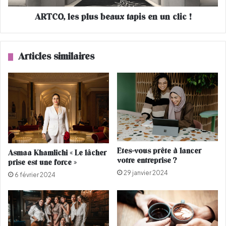
l
s
u
ARTCO, les plus beaux tapis en un clic !
p
e
l
«
u
s
Articles similaires
e
b
n
e
f
a
a
u
n
x
t
t
d
a
e
p
l
i
Etes-vous prête à lancer
Asmaa Khamlichi « Le lâcher
’
s
votre entreprise ?
prise est une force »
a
e
29 janvier 2024
n
n
6 février 2024
n
u
é
n
e
c
l