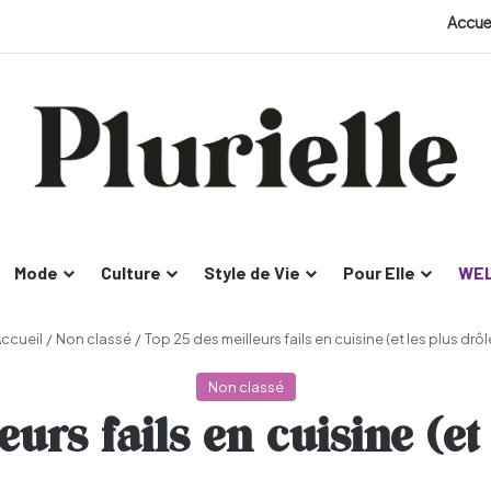
Accue
Mode
Culture
Style de Vie
Pour Elle
WEL
ccueil
/
Non classé
/
Top 25 des meilleurs fails en cuisine (et les plus drôle
Non classé
urs fails en cuisine (et 