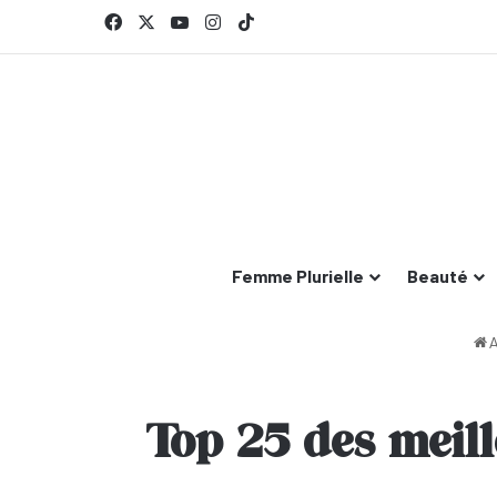
Facebook
X
YouTube
Instagram
TikTok
Femme Plurielle
Beauté
A
Top 25 des meille