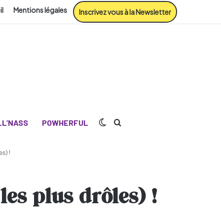
il
Mentions légales
Inscrivez vous à la Newsletter
Switch skin
Rechercher
L’NASS
POWHERFUL
s) !
les plus drôles) !