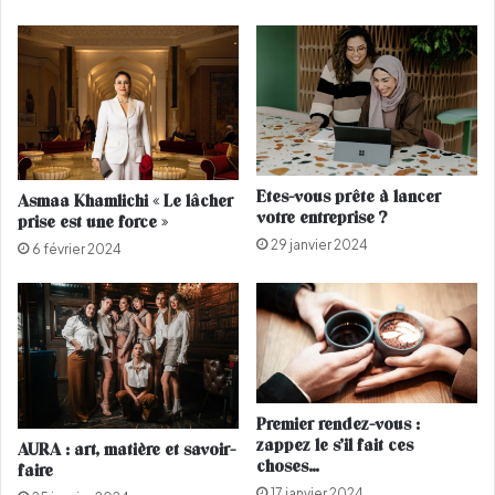
e
o
r
n
!
h
e
u
r
Etes-vous prête à lancer
Asmaa Khamlichi « Le lâcher
votre entreprise ?
prise est une force »
29 janvier 2024
6 février 2024
Premier rendez-vous :
zappez le s’il fait ces
AURA : art, matière et savoir-
choses…
faire
17 janvier 2024