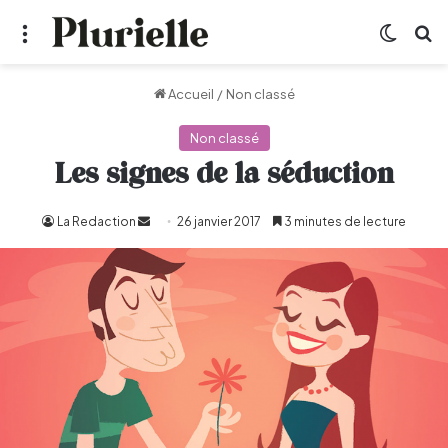
Menu
Switch
R
Accueil
/
Non classé
Non classé
Les signes de la séduction
La Redaction
Envoyer
26 janvier 2017
3 minutes de lecture
un
courriel