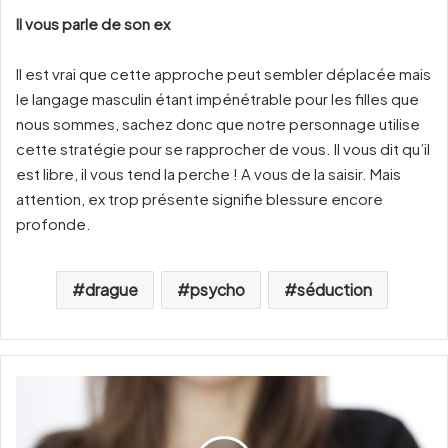
Il vous parle de son ex
Il est vrai que cette approche peut sembler déplacée mais
le langage masculin étant impénétrable pour les filles que
nous sommes, sachez donc que notre personnage utilise
cette stratégie pour se rapprocher de vous. Il vous dit qu’il
est libre, il vous tend la perche ! A vous de la saisir. Mais
attention, ex trop présente signifie blessure encore
profonde.
drague
psycho
séduction
C
'
e