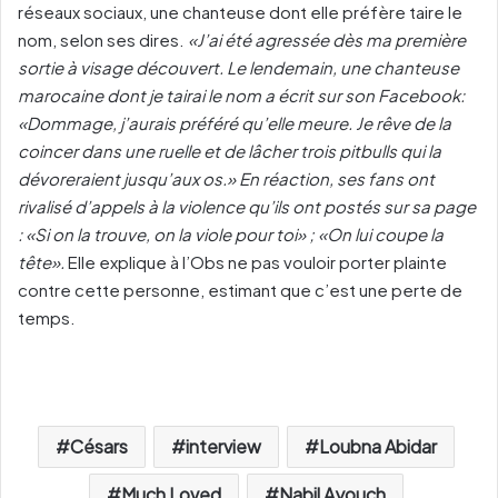
réseaux sociaux, une chanteuse dont elle préfère taire le
nom, selon ses dires.
«J’ai été agressée dès ma première
sortie à visage découvert. Le lendemain, une chanteuse
marocaine dont je tairai le nom a écrit sur son Facebook:
«Dommage, j’aurais préféré qu’elle meure. Je rêve de la
coincer dans une ruelle et de lâcher trois pitbulls qui la
dévoreraient jusqu’aux os.» En réaction, ses fans ont
rivalisé d’appels à la violence qu’ils ont postés sur sa page
: «Si on la trouve, on la viole pour toi» ; «On lui coupe la
tête».
Elle explique à l’Obs ne pas vouloir porter plainte
contre cette personne, estimant que c’est une perte de
temps.
Césars
interview
Loubna Abidar
Much Loved
Nabil Ayouch