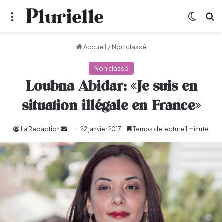
Menu
Switch
R
Accueil
/
Non classé
Non classé
Loubna Abidar: «Je suis en
situation illégale en France»
La Redaction
Envoyer
22 janvier 2017
Temps de lecture 1 minute
un
courriel