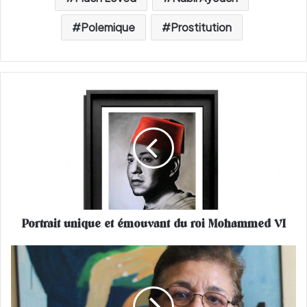
Polemique
Prostitution
P
o
r
t
r
a
i
t
u
Portrait unique et émouvant du roi Mohammed VI
n
i
q
#
u
e
e
l
e
l