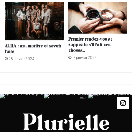
V
I
Premier rendez-vous :
zappez le s’il fait ces
AURA : art, matière et savoir-
choses…
faire
17 janvier 2024
25 janvier 2024