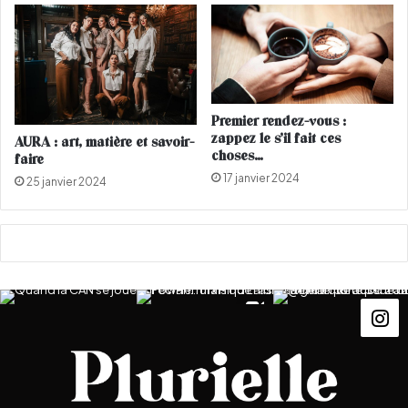
m
l
a
u
r
t
i
o
n
Premier rendez-vous :
n
zappez le s’il fait ces
AURA : art, matière et savoir-
a
choses…
faire
i
17 janvier 2024
25 janvier 2024
r
e
d
i
s
p
o
n
i
b
l
e