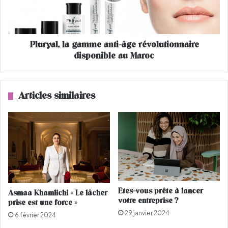
s
a
m
l
a
,
t
l
Pluryal, la gamme anti-âge révolutionnaire
t
a
e
disponible au Maroc
g
n
a
a
m
i
m
Articles similaires
l
e
E
a
n
n
a
t
m
i
e
-
l
â
d
g
e
e
Etes-vous prête à lancer
Asmaa Khamlichi « Le lâcher
F
r
votre entreprise ?
prise est une force »
l
é
29 janvier 2024
o
v
6 février 2024
r
o