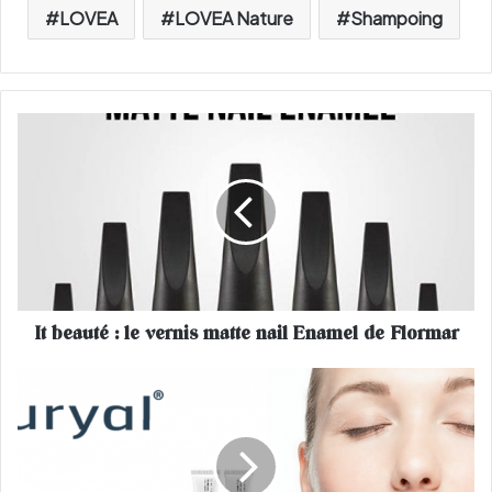
LOVEA
LOVEA Nature
Shampoing
I
t
b
e
a
u
t
é
:
It beauté : le vernis matte nail Enamel de Flormar
l
e
v
P
e
l
r
u
n
r
i
y