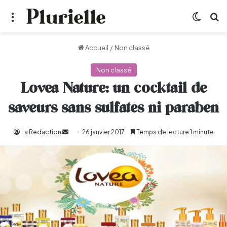
Menu
Switch
R
Accueil
/
Non classé
Non classé
Lovea Nature: un cocktail de
saveurs sans sulfates ni paraben
La Redaction
Envoyer
26 janvier 2017
Temps de lecture 1 minute
un
courriel