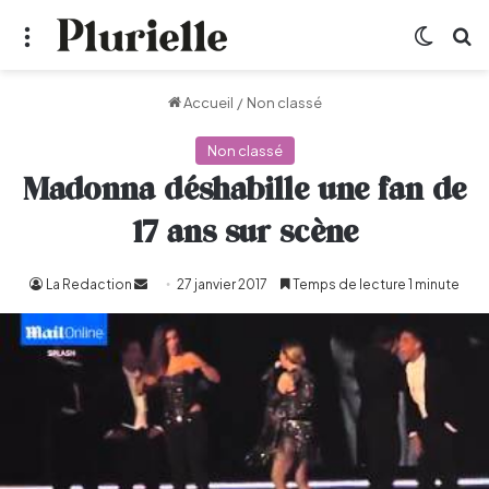
Menu
Switch
R
Accueil
/
Non classé
Non classé
Madonna déshabille une fan de
17 ans sur scène
La Redaction
Envoyer
27 janvier 2017
Temps de lecture 1 minute
un
courriel