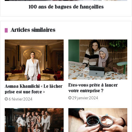
a
b
100 ans de bagues de fiançailles
t
a
e
g
a
u
u
e
Articles similaires
d
s
u
d
G
e
r
f
a
i
n
a
d
n
J
ç
o
a
Etes-vous prête à lancer
Asmaa Khamlichi « Le lâcher
u
i
votre entreprise ?
prise est une force »
r
l
29 janvier 2024
n
l
6 février 2024
a
e
l
s