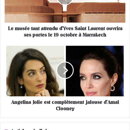
é
e
t
a
Le musée tant attendu d’Yves Saint Laurent ouvrira
n
ses portes le 19 octobre à Marrakech
t
a
t
A
t
n
e
g
n
e
d
l
u
i
d
n
’
a
Y
J
v
Angelina Jolie est complètement jalouse d’Amal
o
e
Clooney
l
s
i
S
e
a
e