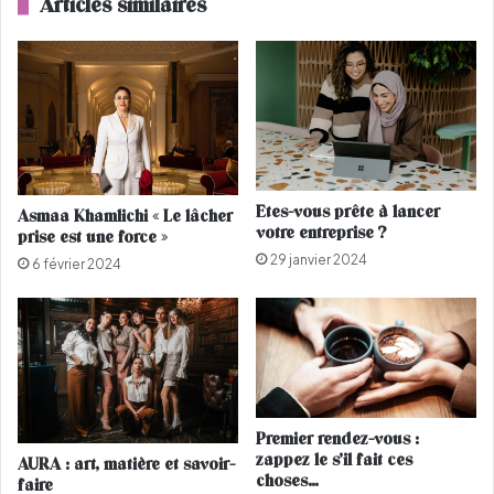
Articles similaires
i
s
n
t
t
c
L
o
a
m
u
p
r
l
e
è
n
t
Etes-vous prête à lancer
Asmaa Khamlichi « Le lâcher
t
e
votre entreprise ?
prise est une force »
o
m
29 janvier 2024
u
e
6 février 2024
v
n
r
t
i
j
r
a
a
l
s
o
e
u
Premier rendez-vous :
s
s
zappez le s’il fait ces
AURA : art, matière et savoir-
p
e
choses…
faire
o