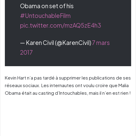
Obama on set of his
#UntouchableFilm
pic.twitter.com/mzAQ5zE4h3
— Karen Civil (@KarenCivil)
7 mars
2017
Kevin Hart n’a pas tardé à supprimer les publications de ses
réseaux sociaux. Les internautes ont voulu croire que Malia
Obama était au casting d’Intouchables, mais il n’en est rien !