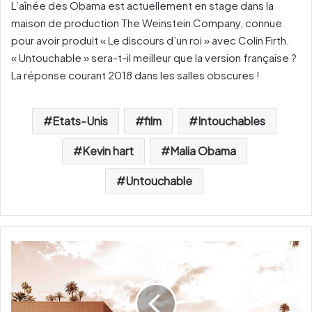
L’aînée des Obama est actuellement en stage dans la
maison de production The Weinstein Company, connue
pour avoir produit « Le discours d’un roi » avec Colin Firth.
« Untouchable » sera-t-il meilleur que la version française ?
La réponse courant 2018 dans les salles obscures !
Etats-Unis
film
Intouchables
Kevin hart
Malia Obama
Untouchable
L
e
m
u
s