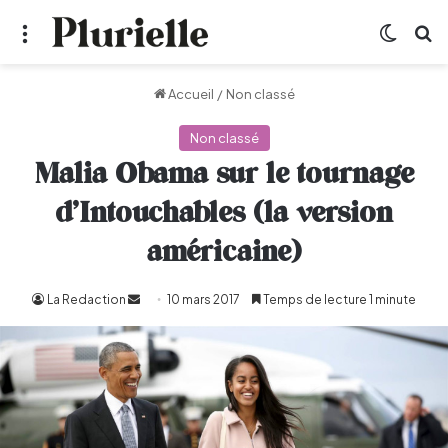
Menu
Switch
R
Accueil
/
Non classé
Non classé
Malia Obama sur le tournage
d’Intouchables (la version
américaine)
La Redaction
Envoyer
10 mars 2017
Temps de lecture 1 minute
un
courriel