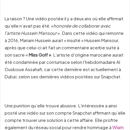
La raison ? Une vidéo postée il y a deux ans où elle affirmait
qu’elle n’avait pas été ​ »​
honoré​e​ de collaborer avec
l’artiste Hussein Mansour
​ »​. Dans cette vidéo qui remont​e​
à 2016, Mariam Hussein aurait « insulté » Hussein Mansour,
après que celui-ci ait fait un commentaire acerbe suite à
son sacre «
Miss Golf »
.​ ​L’artiste d’origine marocaine aurait
été condamnée par contumace selon l’hebdomadaire Al
Ousboue Assahafi, car cette dernière est actuellement à
Dubaï, selon ses dernières vidéos postées sur Snapchat.
Une punition qu’elle trouve abusive.​ ​L​’intéressée ​a ainsi
posté une vidéo sur son compte Snapchat affirmant qu’elle
compte trouver une solution à cette affaire.​ ​Elle profite​
également​ du réseau social pour rendre ​hommage ​à
Wiam