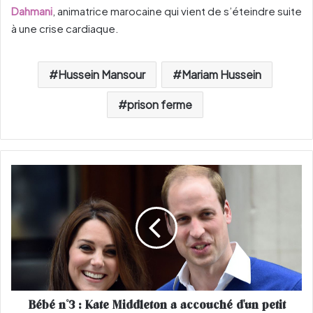
Dahman​i
, animatrice marocaine qui vient de s’éteindre suite
à une crise cardiaque.
Hussein Mansour
Mariam Hussein
prison ferme
B
é
b
é
n
°
3
:
K
Bébé n°3 : Kate Middleton a accouché d'un petit
a