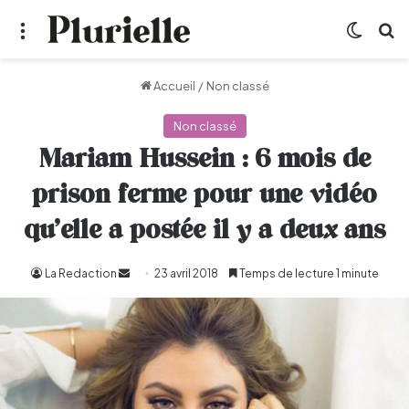
Menu
Switch
R
Accueil
/
Non classé
Non classé
Mariam Hussein : 6 mois de
prison ferme pour une vidéo
qu’elle a postée il y a deux ans
La Redaction
Envoyer
23 avril 2018
Temps de lecture 1 minute
un
courriel