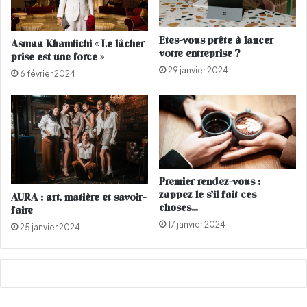
'
i
u
s
n
t
Etes-vous prête à lancer
Asmaa Khamlichi « Le lâcher
p
o
votre entreprise ?
prise est une force »
e
u
29 janvier 2024
t
r
6 février 2024
i
i
t
g
a
r
ç
o
Premier rendez-vous :
n
zappez le s’il fait ces
AURA : art, matière et savoir-
choses…
faire
17 janvier 2024
25 janvier 2024