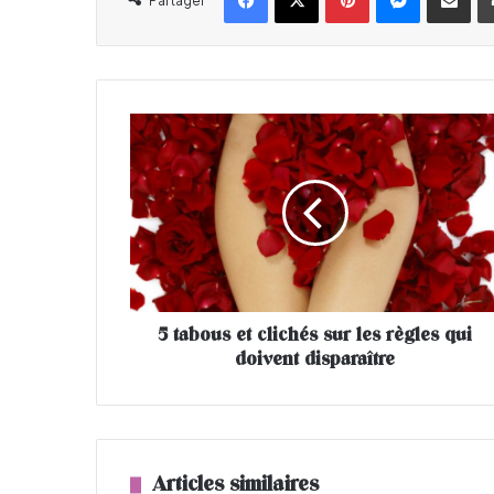
Partager
5
t
a
b
o
u
s
e
t
5 tabous et clichés sur les règles qui
c
doivent disparaître
l
i
c
h
é
s
Articles similaires