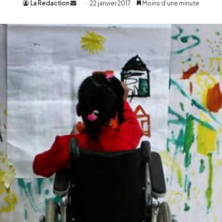
La Redaction
Envoyer
22 janvier 2017
Moins d’une minute
un
courriel