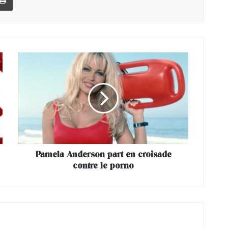
P
a
m
e
l
a
A
n
d
Pamela Anderson part en croisade
e
contre le porno
r
s
o
n
p
a