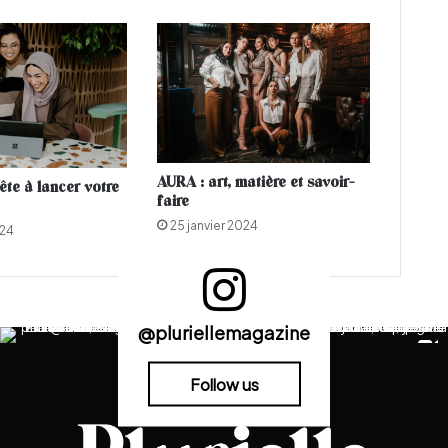
r
t
e
n
c
r
o
i
s
AURA : art, matière et savoir-
ête à lancer votre
a
faire
d
25 janvier 2024
024
e
c
o
n
t
@pluriellemagazine
r
e
l
Follow us
e
p
o