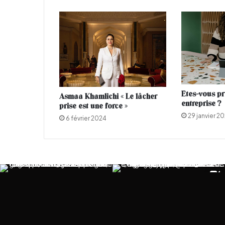
s
u
r
l
e
s
r
è
g
Etes-vous pr
Asmaa Khamlichi « Le lâcher
l
entreprise ?
prise est une force »
e
29 janvier 2
s
6 février 2024
q
u
i
d
o
i
v
e
n
t