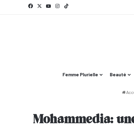
Facebook
X
YouTube
Instagram
TikTok
Femme Plurielle
Beauté
Accu
Mohammedia: une 