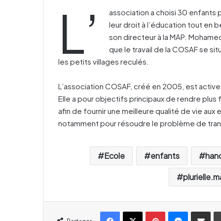
L’
association a choisi 30 enfants 
leur droit à l’éducation tout en
son directeur à la MAP. Mohamed
que le travail de la COSAF se sit
les petits villages reculés.
L’association COSAF, créé en 2005, est active
Elle a pour objectifs principaux de rendre plus
afin de fournir une meilleure qualité de vie aux
notamment pour résoudre le problème de trans
Ecole
enfants
han
plurielle.m
Facebook
X
Pinterest
Messenger
Partager par email