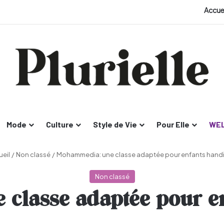
Accue
Mode
Culture
Style de Vie
Pour Elle
WEL
eil
/
Non classé
/
Mohammedia: une classe adaptée pour enfants hand
Non classé
classe adaptée pour e