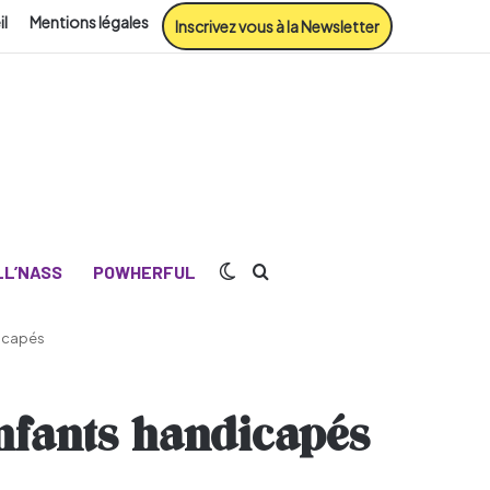
il
Mentions légales
Inscrivez vous à la Newsletter
Switch skin
Rechercher
L’NASS
POWHERFUL
icapés
nfants handicapés